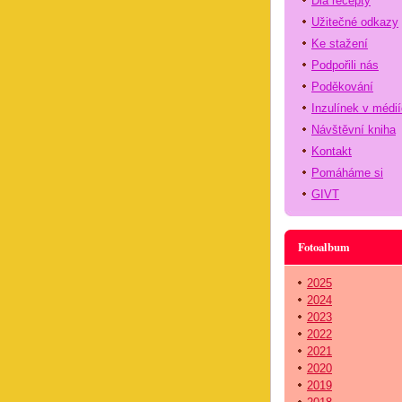
Dia recepty
Užitečné odkazy
Ke stažení
Podpořili nás
Poděkování
Inzulínek v médi
Návštěvní kniha
Kontakt
Pomáháme si
GIVT
Fotoalbum
2025
2024
2023
2022
2021
2020
2019