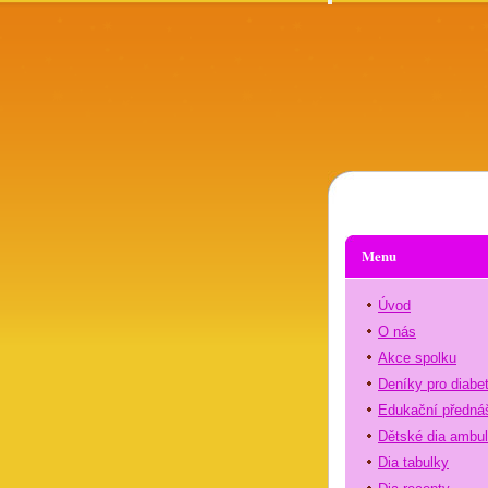
Menu
Úvod
O nás
Akce spolku
Deníky pro diabe
Edukační předná
Dětské dia ambu
Dia tabulky