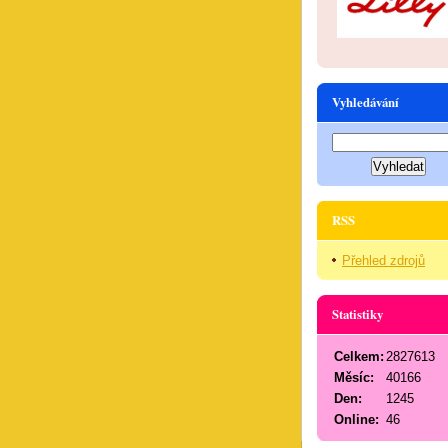
Vyhledávání
RSS
Přehled zdrojů
Statistiky
Celkem:
2827613
Měsíc:
40166
Den:
1245
Online:
46