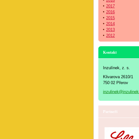
2018
2017
2016
2015
2014
2013
2012
Kontakt
Inzulínek, z. s.
Klivarova 2610/1
750 02 Přerov
inzulinek@inzulinek
Partneři