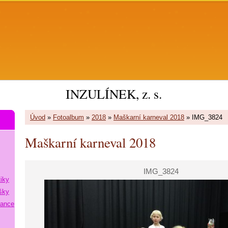
INZULÍNEK, z. s.
Úvod
»
Fotoalbum
»
2018
»
Maškarní karneval 2018
»
IMG_3824
Maškarní karneval 2018
IMG_3824
tiky
šky
lance