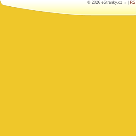
© 2026 eStránky.cz
|
RS