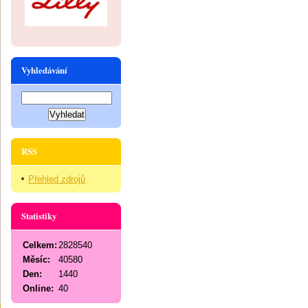
Vyhledávání
RSS
Přehled zdrojů
Statistiky
Celkem:
2828540
Měsíc:
40580
Den:
1440
Online:
40