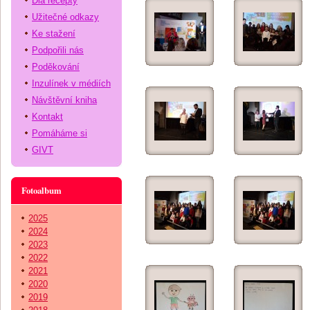
Dia recepty
Užitečné odkazy
Ke stažení
Podpořili nás
Poděkování
Inzulínek v médiích
Návštěvní kniha
Kontakt
Pomáháme si
GIVT
Fotoalbum
2025
2024
2023
2022
2021
2020
2019