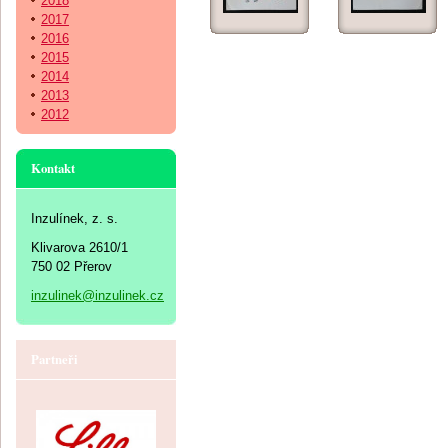
2018
2017
2016
2015
2014
2013
2012
Kontakt
Inzulínek, z. s.
Klivarova 2610/1
750 02 Přerov
inzulinek@inzulinek.cz
Partneři