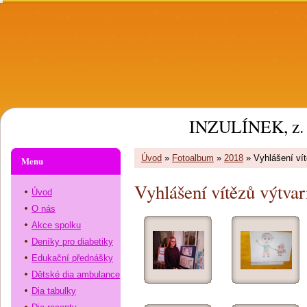
INZULÍNEK, z. 
Úvod
»
Fotoalbum
»
2018
»
Vyhlášení ví
Menu
Vyhlášení vítězů výtvar
Úvod
O nás
Akce spolku
Deníky pro diabetiky
Edukační přednášky
Dětské dia ambulance
Dia tabulky