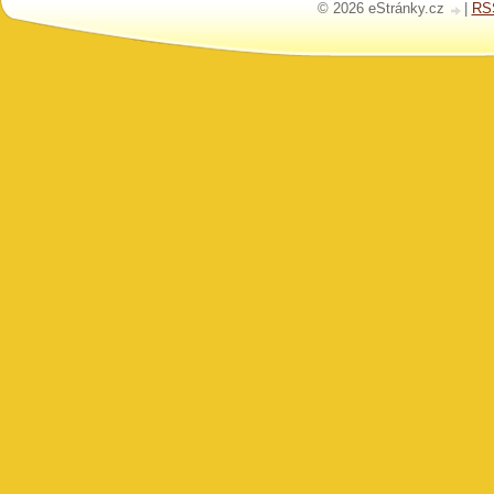
© 2026 eStránky.cz
|
RS