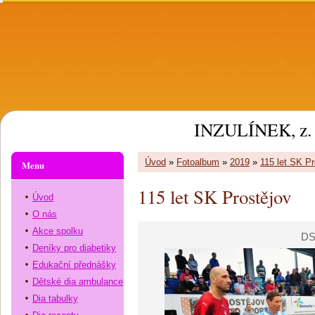
INZULÍNEK, z. 
Úvod
»
Fotoalbum
»
2019
»
115 let SK Pr
Menu
115 let SK Prostějov
Úvod
O nás
Akce spolku
DS
Deníky pro diabetiky
Edukační přednášky
Dětské dia ambulance
Dia tabulky