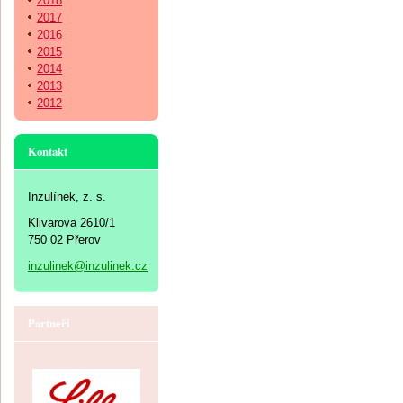
2018
2017
2016
2015
2014
2013
2012
Kontakt
Inzulínek, z. s.
Klivarova 2610/1
750 02 Přerov
inzulinek@inzulinek.cz
Partneři