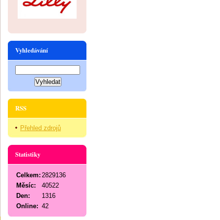
Vyhledávání
RSS
Přehled zdrojů
Statistiky
Celkem:
2829136
Měsíc:
40522
Den:
1316
Online:
42