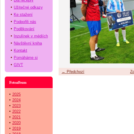
Dia recepty
Užitečné odkazy
Ke stažení
Podpořili nás
Poděkování
Inzulínek v médiích
Návštěvní kniha
Kontakt
Pomáháme si
GIVT
← Předchozí
Zp
Fotoalbum
2025
2024
2023
2022
2021
2020
2019