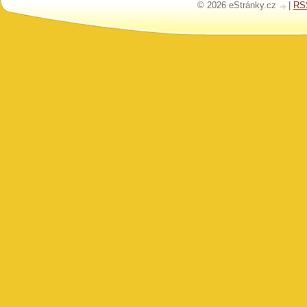
© 2026 eStránky.cz
|
RS