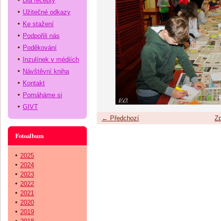
Dia recepty
Užitečné odkazy
Ke stažení
Podpořili nás
Poděkování
Inzulínek v médiích
Návštěvní kniha
Kontakt
Pomáháme si
GIVT
← Předchozí
Zp
Fotoalbum
2025
2024
2023
2022
2021
2020
2019