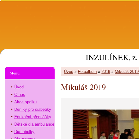
INZULÍNEK, z. 
Úvod
»
Fotoalbum
»
2019
»
Mikuláš 2019
Menu
Mikuláš 2019
Úvod
O nás
Akce spolku
Deníky pro diabetiky
Edukační přednášky
Dětské dia ambulance
Dia tabulky