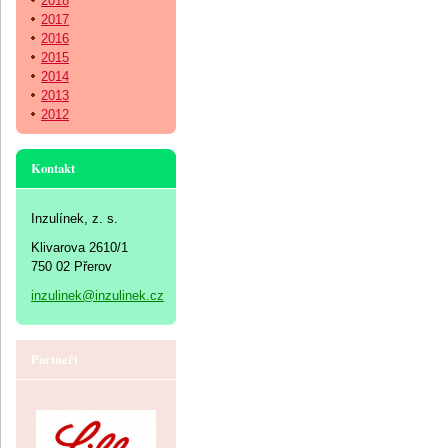
2018
2017
2016
2015
2014
2013
2012
Kontakt
Inzulínek, z. s.
Klivarova 2610/1
750 02 Přerov
inzulinek@inzulinek.cz
Partneři