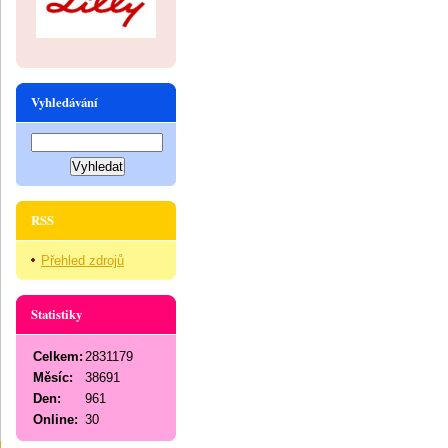
Vyhledávání
RSS
Přehled zdrojů
Statistiky
Celkem:
2831179
Měsíc:
38691
Den:
961
Online:
30