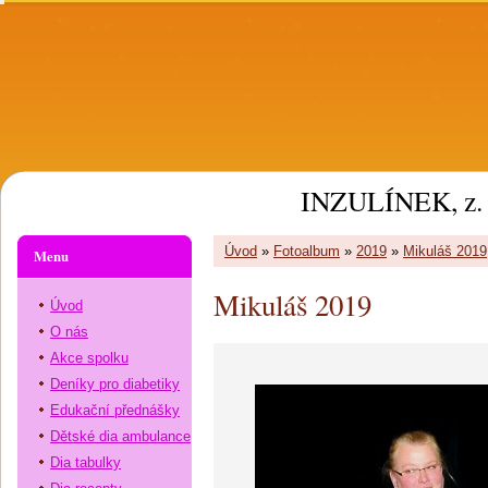
INZULÍNEK, z. 
Úvod
»
Fotoalbum
»
2019
»
Mikuláš 2019
Menu
Mikuláš 2019
Úvod
O nás
Akce spolku
Deníky pro diabetiky
Edukační přednášky
Dětské dia ambulance
Dia tabulky