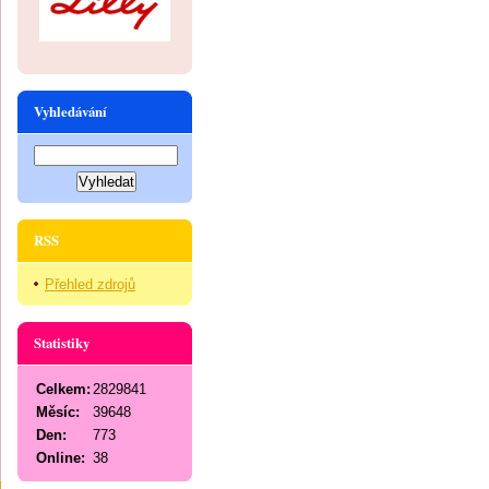
Vyhledávání
RSS
Přehled zdrojů
Statistiky
Celkem:
2829841
Měsíc:
39648
Den:
773
Online:
38