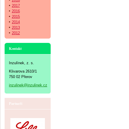
2018
2017
2016
2015
2014
2013
2012
Kontakt
Inzulínek, z. s.
Klivarova 2610/1
750 02 Přerov
inzulinek@inzulinek.cz
Partneři