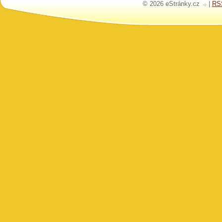
© 2026 eStránky.cz
|
RS