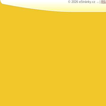
© 2026 eStránky.cz
|
RS