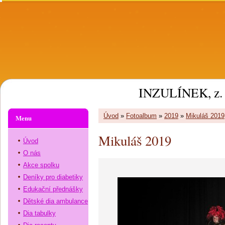
INZULÍNEK, z. 
Úvod
»
Fotoalbum
»
2019
»
Mikuláš 2019
Menu
Mikuláš 2019
Úvod
O nás
Akce spolku
Deníky pro diabetiky
Edukační přednášky
Dětské dia ambulance
Dia tabulky