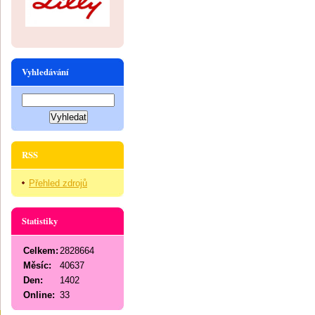
Vyhledávání
RSS
Přehled zdrojů
Statistiky
Celkem:
2828664
Měsíc:
40637
Den:
1402
Online:
33