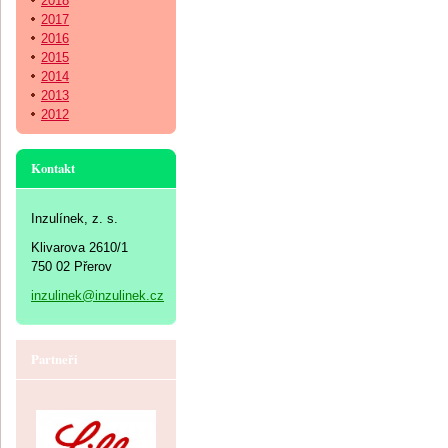
2018
2017
2016
2015
2014
2013
2012
Kontakt
Inzulínek, z. s.
Klivarova 2610/1
750 02 Přerov
inzulinek@inzulinek.cz
Partneři