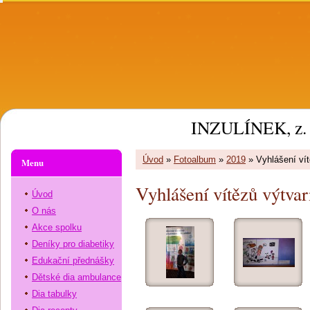
INZULÍNEK, z. 
Úvod
»
Fotoalbum
»
2019
»
Vyhlášení ví
Menu
Vyhlášení vítězů výtvar
Úvod
O nás
Akce spolku
Deníky pro diabetiky
Edukační přednášky
Dětské dia ambulance
Dia tabulky