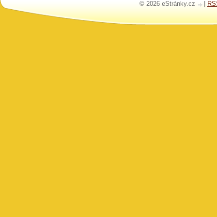
© 2026 eStránky.cz
|
RS