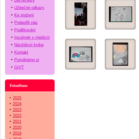
Dia recepty
Užitečné odkazy
Ke stažení
Podpořili nás
Poděkování
Inzulínek v médiích
Návštěvní kniha
Kontakt
Pomáháme si
GIVT
Fotoalbum
2025
2024
2023
2022
2021
2020
2019