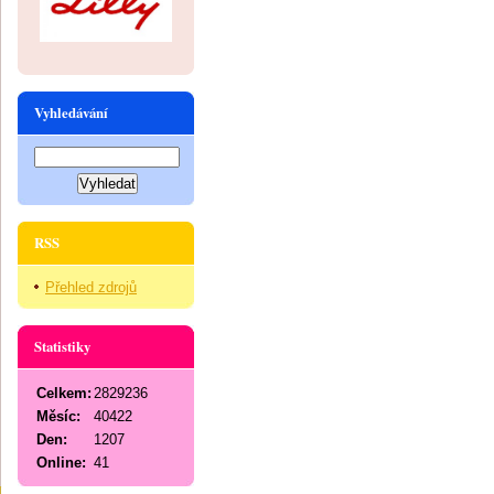
Vyhledávání
RSS
Přehled zdrojů
Statistiky
Celkem:
2829236
Měsíc:
40422
Den:
1207
Online:
41