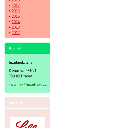
2018
2017
2016
2015
2014
2013
2012
Kontakt
Inzulínek, z. s.
Klivarova 2610/1
750 02 Přerov
inzulinek@inzulinek.cz
Partneři