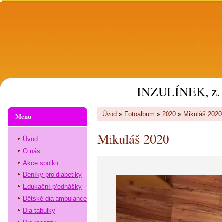
INZULÍNEK, z. 
Úvod
»
Fotoalbum
»
2020
»
Mikuláš 2020
Menu
Mikuláš 2020
Úvod
O nás
Akce spolku
Deníky pro diabetiky
Edukační přednášky
Dětské dia ambulance
Dia tabulky