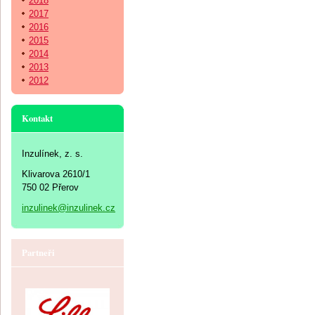
2018
2017
2016
2015
2014
2013
2012
Kontakt
Inzulínek, z. s.
Klivarova 2610/1
750 02 Přerov
inzulinek@inzulinek.cz
Partneři