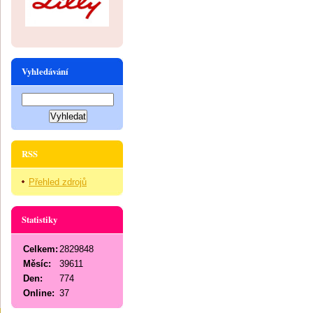
Vyhledávání
RSS
Přehled zdrojů
Statistiky
Celkem:
2829848
Měsíc:
39611
Den:
774
Online:
37