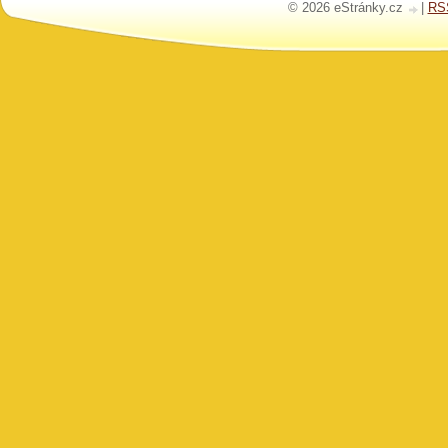
© 2026 eStránky.cz
|
RS