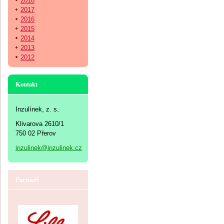
2018
2017
2016
2015
2014
2013
2012
Kontakt
Inzulínek, z. s.
Klivarova 2610/1
750 02 Přerov
inzulinek@inzulinek.cz
Partneři