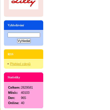
Vyhledávání
RSS
Přehled zdrojů
Statistiky
Celkem:
2829581
Měsíc:
40103
Den:
965
Online:
40