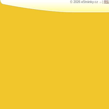
© 2026 eStránky.cz
|
RS