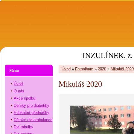
INZULÍNEK, z. 
Úvod
»
Fotoalbum
»
2020
»
Mikuláš 2020
Menu
Mikuláš 2020
Úvod
O nás
Akce spolku
Deníky pro diabetiky
Edukační přednášky
Dětské dia ambulance
Dia tabulky