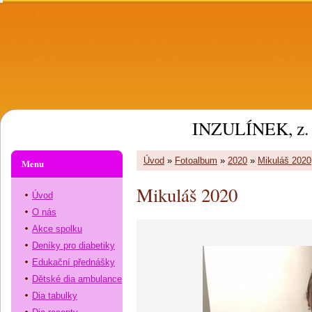
INZULÍNEK, z. 
Úvod
»
Fotoalbum
»
2020
»
Mikuláš 2020
Menu
Mikuláš 2020
Úvod
O nás
Akce spolku
Deníky pro diabetiky
Edukační přednášky
Dětské dia ambulance
Dia tabulky