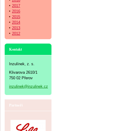
2018
2017
2016
2015
2014
2013
2012
Kontakt
Inzulínek, z. s.
Klivarova 2610/1
750 02 Přerov
inzulinek@inzulinek.cz
Partneři