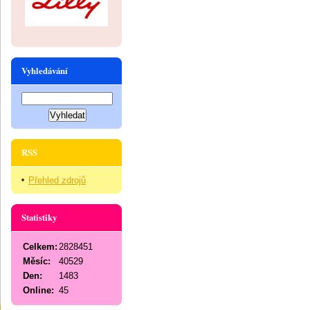
Vyhledávání
RSS
Přehled zdrojů
Statistiky
Celkem:
2828451
Měsíc:
40529
Den:
1483
Online:
45