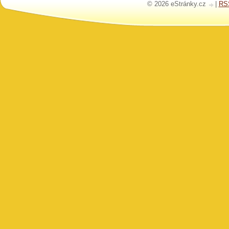
© 2026 eStránky.cz
|
RS