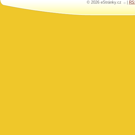
© 2026 eStránky.cz
|
RS