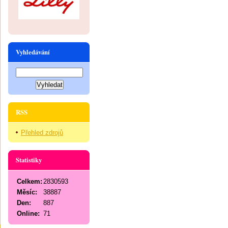
Vyhledávání
RSS
Přehled zdrojů
Statistiky
Celkem:
2830593
Měsíc:
38887
Den:
887
Online:
71