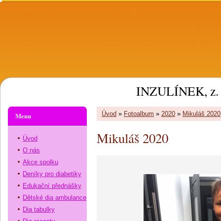
INZULÍNEK, z. 
Úvod
»
Fotoalbum
»
2020
»
Mikuláš 2020
Menu
Mikuláš 2020
Úvod
O nás
Akce spolku
Deníky pro diabetiky
Edukační přednášky
Dětské dia ambulance
Dia tabulky