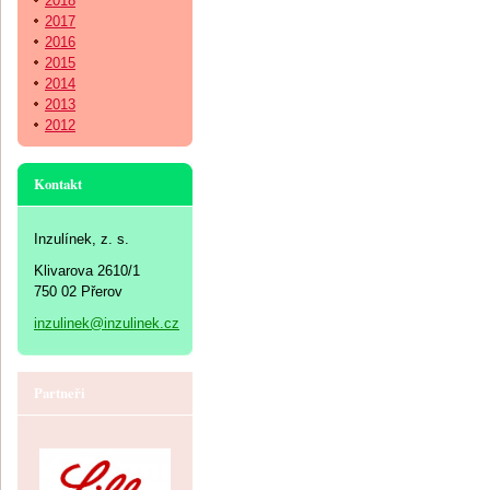
2018
2017
2016
2015
2014
2013
2012
Kontakt
Inzulínek, z. s.
Klivarova 2610/1
750 02 Přerov
inzulinek@inzulinek.cz
Partneři