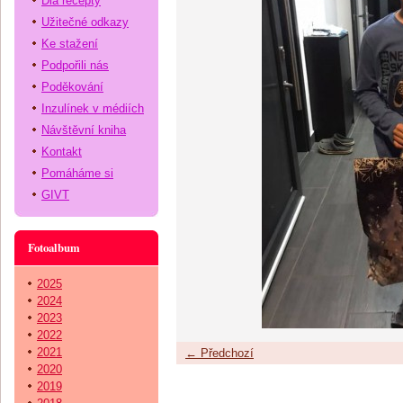
Dia recepty
Užitečné odkazy
Ke stažení
Podpořili nás
Poděkování
Inzulínek v médiích
Návštěvní kniha
Kontakt
Pomáháme si
GIVT
Fotoalbum
2025
2024
2023
2022
2021
← Předchozí
2020
2019