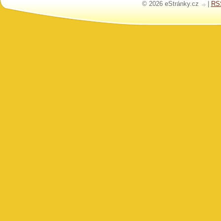
© 2026 eStránky.cz
|
RS