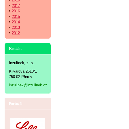
2018
2017
2016
2015
2014
2013
2012
Kontakt
Inzulínek, z. s.
Klivarova 2610/1
750 02 Přerov
inzulinek@inzulinek.cz
Partneři