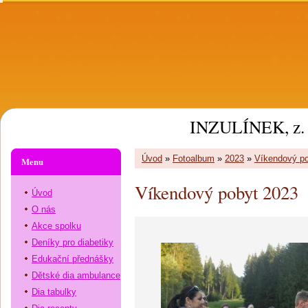
INZULÍNEK, z. 
Úvod
»
Fotoalbum
»
2023
»
Víkendový po
Menu
Víkendový pobyt 2023
Úvod
O nás
Akce spolku
Deníky pro diabetiky
Edukační přednášky
Dětské dia ambulance
Dia tabulky