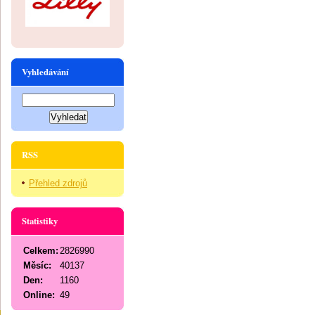
Vyhledávání
RSS
Přehled zdrojů
Statistiky
Celkem:
2826990
Měsíc:
40137
Den:
1160
Online:
49