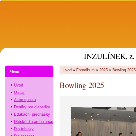
INZULÍNEK, z. 
Úvod
»
Fotoalbum
»
2025
»
Bowling 2025
Menu
Bowling 2025
Úvod
O nás
Akce spolku
Deníky pro diabetiky
Edukační přednášky
Dětské dia ambulance
Dia tabulky