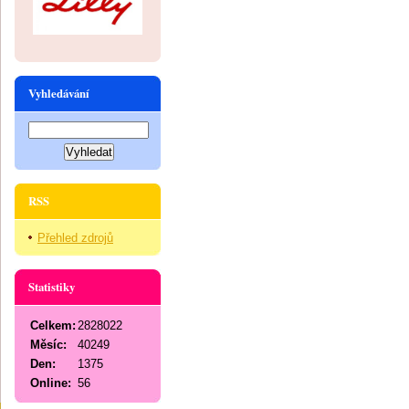
Vyhledávání
RSS
Přehled zdrojů
Statistiky
Celkem:
2828022
Měsíc:
40249
Den:
1375
Online:
56