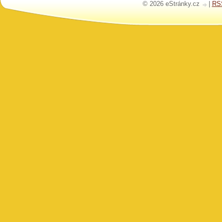
© 2026 eStránky.cz
|
RS