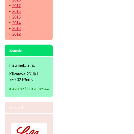
2018
2017
2016
2015
2014
2013
2012
Kontakt
Inzulínek, z. s.
Klivarova 2610/1
750 02 Přerov
inzulinek@inzulinek.cz
Partneři