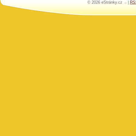
© 2026 eStránky.cz
|
RS