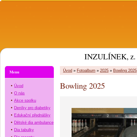
INZULÍNEK, z. 
Úvod
»
Fotoalbum
»
2025
»
Bowling 2025
Menu
Bowling 2025
Úvod
O nás
Akce spolku
Deníky pro diabetiky
Edukační přednášky
Dětské dia ambulance
Dia tabulky