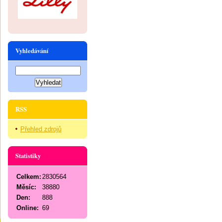
Vyhledávání
RSS
Přehled zdrojů
Statistiky
Celkem:
2830564
Měsíc:
38880
Den:
888
Online:
69