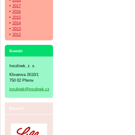
2018
2017
2016
2015
2014
2013
2012
Kontakt
Inzulínek, z. s.
Klivarova 2610/1
750 02 Přerov
inzulinek@inzulinek.cz
Partneři