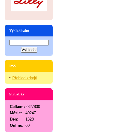
Vyhledávání
RSS
Přehled zdrojů
Statistiky
Celkem:
2827830
Měsíc:
40247
Den:
1328
Online:
60