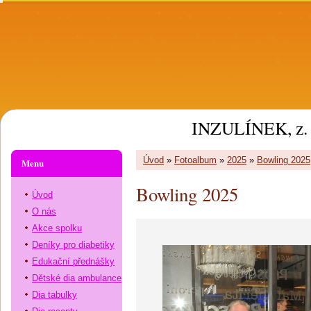
INZULÍNEK, z. 
Úvod
»
Fotoalbum
»
2025
»
Bowling 2025
Menu
Bowling 2025
Úvod
O nás
Akce spolku
Deníky pro diabetiky
Edukační přednášky
Dětské dia ambulance
Dia tabulky