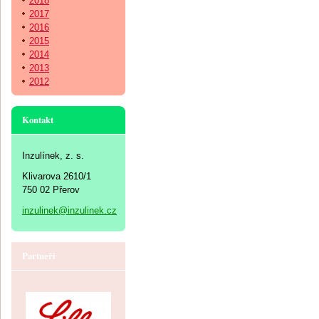
2018
2017
2016
2015
2014
2013
2012
Kontakt
Inzulínek, z. s.
Klivarova 2610/1
750 02 Přerov
inzulinek@inzulinek.cz
Partneři