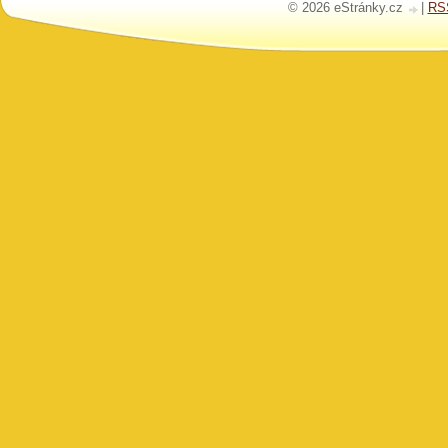
© 2026 eStránky.cz
|
RS