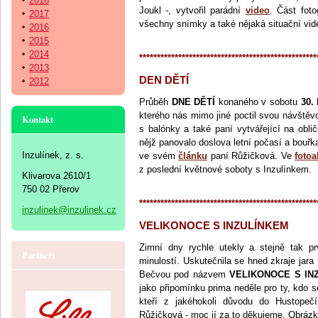
2018
Joukl -, vytvořil parádní
video
. Část foto
2017
všechny snímky a také nějaká situační vi
2016
2015
2014
**************************************************
2013
DEN DĚTÍ
2012
Průběh
DNE DĚTÍ
konaného v sobotu
30.
kterého nás mimo jiné poctil svou návštěvo
Kontakt
s balónky a také paní vytvářející na obli
nějž panovalo doslova letní počasí a bouřk
Inzulínek, z. s.
ve svém
článku
paní Růžičková. Ve
fotoa
z poslední květnové soboty s Inzulínkem.
Klivarova 2610/1
750 02 Přerov
**************************************************
inzulinek@inzulinek.cz
VELIKONOCE S INZULÍNKEM
Zimní dny rychle utekly a stejně tak p
Partneři
minulostí. Uskutečnila se hned zkraje jara
Bečvou pod názvem
VELIKONOCE S IN
jako připomínku prima neděle pro ty, kdo se
kteří z jakéhokoli důvodu do Hustopečí
Růžičková - moc jí za to děkujeme. Obráz