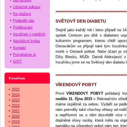
Dia recepty
Užitečné odkazy
**************************************************
Ke stažení
Podpořili nás
SVĚTOVÝ DEN DIABETU
Poděkování
Stejně jako každý rok i letos připadl na 14
Inzulínek v médiích
spolek Centrum pro dítě s diabetem uspoř
kulturním programem, kterou chtěl upozo
Návštěvní kniha
Ostravákům se připojil také tým Inzulínk
Kontakt
mohli v Ostravě potkat. Naše účast je 
Pomáháme si
Díky Blesku, MUDr. Darině Aleksijević 
GIVT
Inzulínku jsme se na Světový den diabetu 
**************************************************
Fotoalbum
VÍKENDOVÝ POBYT
2025
První
VÍKENDOVÝ POBYT
pořádaný Inz
2024
neděle 11. října 2015
v Rekreačním střed
2023
máme úspěšně za sebou. Vydařil se podle
2022
nám potvrdily také všechny ohlasy od rodič
2021
a nepřítomní se o něm dozvědět více 
2020
doplněné slovy osoby, která měla na organ
2019
památku na víkendový pobyt nám ten, kter