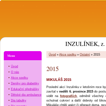
INZULÍNEK, z. 
Úvod
»
Akce spolku
»
Ostatní
»
2015
Menu
2015
Úvod
O nás
Akce spolku
MIKULÁŠ 2015
Deníky pro diabetiky
Poslední akcí Inzulínku v letošním roce b
Edukační přednášky
zavítal v
neděli 6. prosince 2015
do poslu
Dětské dia ambulance
vidět na
fotografiích
, odměnil všechny d
Dia tabulky
ochutnat cukroví a další dobroty od šiko
Mikuláše chtěli upéct či připravit doma, re