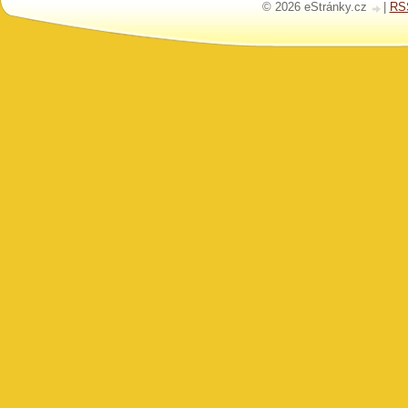
© 2026 eStránky.cz
|
RS