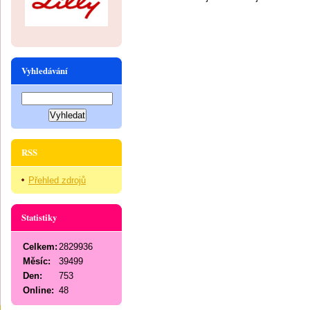
Vyhledávání
RSS
Přehled zdrojů
Statistiky
Celkem:
2829936
Měsíc:
39499
Den:
753
Online:
48