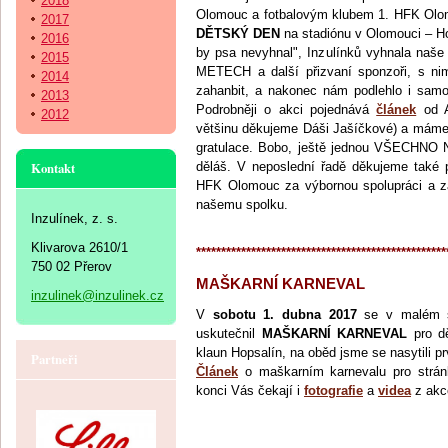
2018
Olomouc a fotbalovým klubem 1. HFK Ol
2017
DĚTSKÝ DEN
na stadiónu v Olomouci – Hol
2016
by psa nevyhnal", Inzulínků vyhnala naše
2015
METECH a další přizvaní sponzoři, s nimi
2014
zahanbit, a nakonec nám podlehlo i samo
2013
Podrobněji o akci pojednává
článek
od A
2012
většinu děkujeme Dáši Jašíčkové) a máme
gratulace. Bobo, ještě jednou VŠECHNO 
Kontakt
děláš. V neposlední řadě děkujeme také 
HFK Olomouc za výbornou spolupráci a za
našemu spolku.
Inzulínek, z. s.
Klivarova 2610/1
**************************************************
750 02 Přerov
MAŠKARNÍ KARNEVAL
inzulinek@inzulinek.cz
V
sobotu 1. dubna 2017
se v malém s
uskutečnil
MAŠKARNÍ KARNEVAL
pro dě
klaun Hopsalín, na oběd jsme se nasytili p
Partneři
Článek
o maškarním karnevalu pro stránk
konci Vás čekají i
fotografie
a
videa
z akc