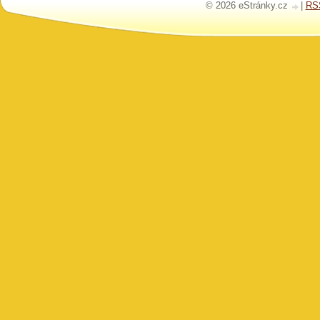
© 2026 eStránky.cz
|
RS