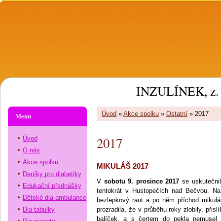
INZULÍNEK, z. 
Úvod
»
Akce spolku
»
Ostatní
»
2017
Menu
2017
Úvod
O nás
Akce spolku
MIKULÁŠ 2017
Deníky pro diabetiky
V
sobotu 9. prosince 2017
se uskutečnil
Edukační přednášky
tentokrát v Hustopečích nad Bečvou. Na 
Dětské dia ambulance
bezlepkový raut a po něm příchod mikuláš
Dia tabulky
prozradila, že v průběhu roky zlobily, přisl
balíček, a s čertem do pekla nemusel