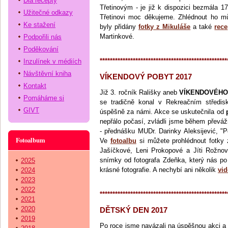
Dia recepty
Třetinovým - je již k dispozici bezmála 1
Užitečné odkazy
Třetinovi moc děkujeme. Zhlédnout ho 
Ke stažení
byly přidány
fotky z Mikuláše
a také
rece
Martinkové.
Podpořili nás
Poděkování
**************************************************
Inzulínek v médiích
Návštěvní kniha
VÍKENDOVÝ POBYT 2017
Kontakt
Již 3. ročník Rališky aneb
VÍKENDOVÉHO
Pomáháme si
se tradičně konal v Rekreačním střed
GIVT
úspěšně za námi. Akce se uskutečnila od
nepřálo počasí, zvládli jsme během převá
- přednášku MUDr. Darinky Aleksijević, "
Fotoalbum
Ve
fotoalbu
si můžete prohlédnout fotky 
Jašíčkové, Leni Prokopové a Jíti Rožn
snímky od fotografa Zdeňka, který nás p
2025
krásné fotografie. A nechybí ani několik
vid
2024
2023
2022
**************************************************
2021
2020
DĚTSKÝ DEN 2017
2019
Po roce jsme navázali na úspěšnou akci a 