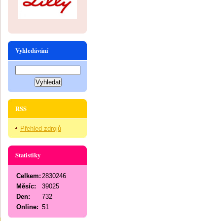
Vyhledávání
RSS
Přehled zdrojů
Statistiky
Celkem:
2830246
Měsíc:
39025
Den:
732
Online:
51