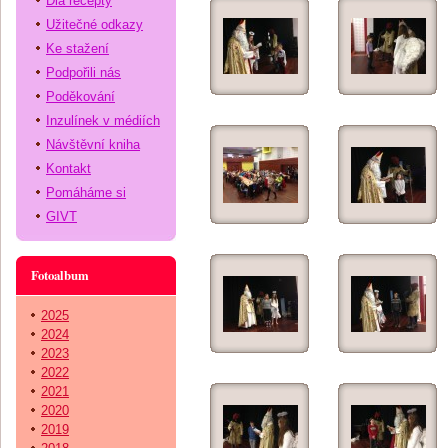
Dia recepty
Užitečné odkazy
Ke stažení
Podpořili nás
Poděkování
Inzulínek v médiích
Návštěvní kniha
Kontakt
Pomáháme si
GIVT
Fotoalbum
2025
2024
2023
2022
2021
2020
2019