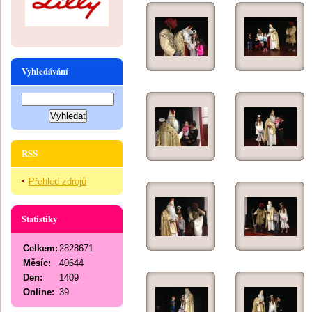
Vyhledávání
RSS
Přehled zdrojů
Statistiky
Celkem:
2828671
Měsíc:
40644
Den:
1409
Online:
39