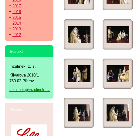
2018
2017
2016
2015
2014
2013
2012
Kontakt
Inzulínek, z. s.
Klivarova 2610/1
750 02 Přerov
inzulinek@inzulinek.cz
Partneři