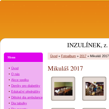
INZULÍNEK, z. 
Úvod
»
Fotoalbum
»
2017
»
Mikuláš 2017
Menu
Mikuláš 2017
Úvod
O nás
Akce spolku
Deníky pro diabetiky
Edukační přednášky
Dětské dia ambulance
Dia tabulky