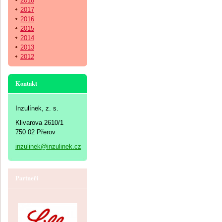
2018
2017
2016
2015
2014
2013
2012
Kontakt
Inzulínek, z. s.
Klivarova 2610/1
750 02 Přerov
inzulinek@inzulinek.cz
Partneři