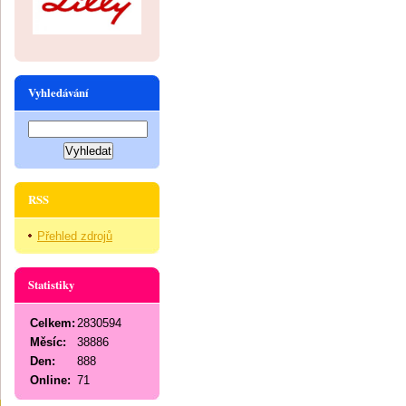
Vyhledávání
RSS
Přehled zdrojů
Statistiky
Celkem:
2830594
Měsíc:
38886
Den:
888
Online:
71