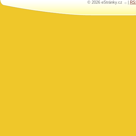
© 2026 eStránky.cz
|
RS