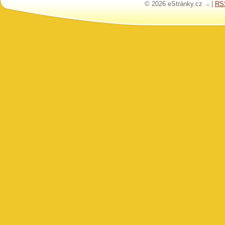
© 2026 eStránky.cz
|
RS