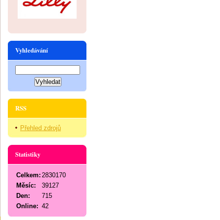
Vyhledávání
RSS
Přehled zdrojů
Statistiky
Celkem:
2830170
Měsíc:
39127
Den:
715
Online:
42