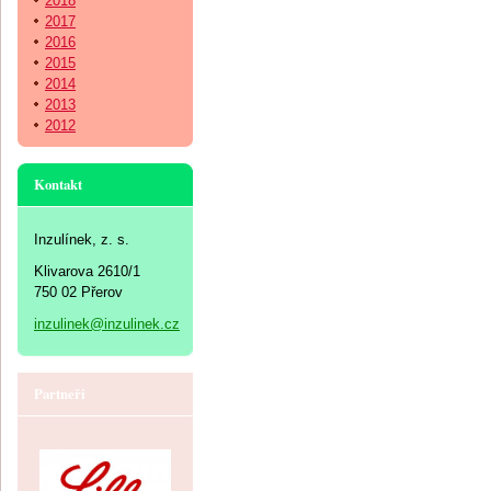
2018
2017
2016
2015
2014
2013
2012
Kontakt
Inzulínek, z. s.
Klivarova 2610/1
750 02 Přerov
inzulinek@inzulinek.cz
Partneři