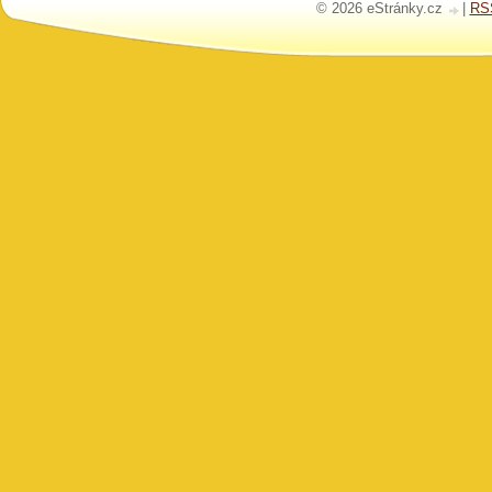
© 2026 eStránky.cz
|
RS