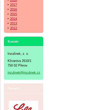
2018
2017
2016
2015
2014
2013
2012
Kontakt
Inzulínek, z. s.
Klivarova 2610/1
750 02 Přerov
inzulinek@inzulinek.cz
Partneři