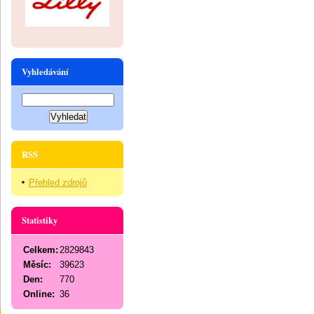
Vyhledávání
RSS
Přehled zdrojů
Statistiky
Celkem:
2829843
Měsíc:
39623
Den:
770
Online:
36