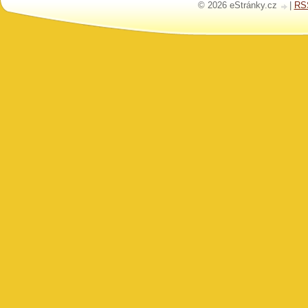
© 2026 eStránky.cz
|
RS