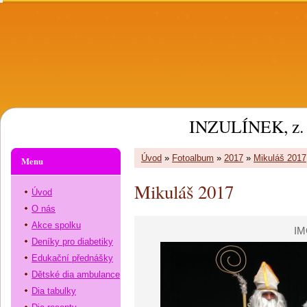
INZULÍNEK, z. 
Úvod
»
Fotoalbum
»
2017
»
Mikuláš 2017
Menu
Mikuláš 2017
Úvod
O nás
Akce spolku
IM
Deníky pro diabetiky
Edukační přednášky
Dětské dia ambulance
Dia tabulky