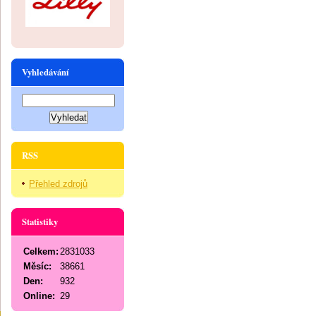
Vyhledávání
RSS
Přehled zdrojů
Statistiky
Celkem:
2831033
Měsíc:
38661
Den:
932
Online:
29