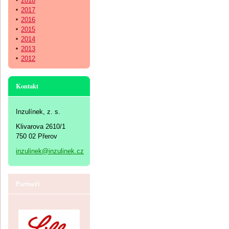
2018
2017
2016
2015
2014
2013
2012
Kontakt
Inzulínek, z. s.
Klivarova 2610/1
750 02 Přerov
inzulinek@inzulinek.cz
Partneři