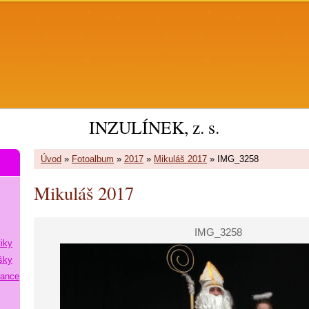
INZULÍNEK, z. s.
Úvod
»
Fotoalbum
»
2017
»
Mikuláš 2017
»
IMG_3258
Mikuláš 2017
IMG_3258
tiky
šky
lance