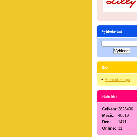
Vyhledávání
RSS
Přehled zdrojů
Statistiky
Celkem:
2828436
Měsíc:
40519
Den:
1471
Online:
31