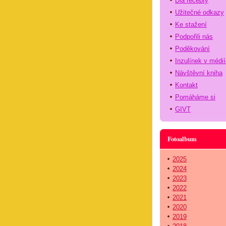
Dia recepty
Užitečné odkazy
Ke stažení
Podpořili nás
Poděkování
Inzulínek v médi
Návštěvní kniha
Kontakt
Pomáháme si
GIVT
Fotoalbum
2025
2024
2023
2022
2021
2020
2019