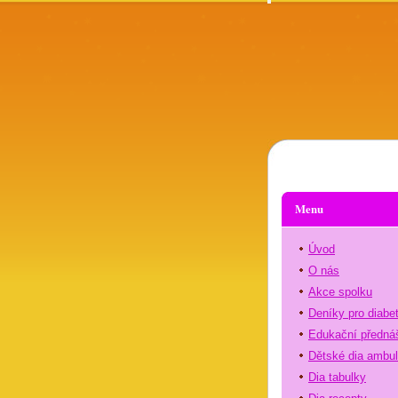
Menu
Úvod
O nás
Akce spolku
Deníky pro diabe
Edukační předná
Dětské dia ambu
Dia tabulky