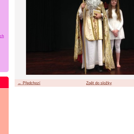
ích
← Předchozí
Zpět do složky