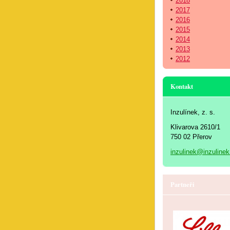
2018
2017
2016
2015
2014
2013
2012
Kontakt
Inzulínek, z. s.
Klivarova 2610/1
750 02 Přerov
inzulinek@inzulinek
Partneři