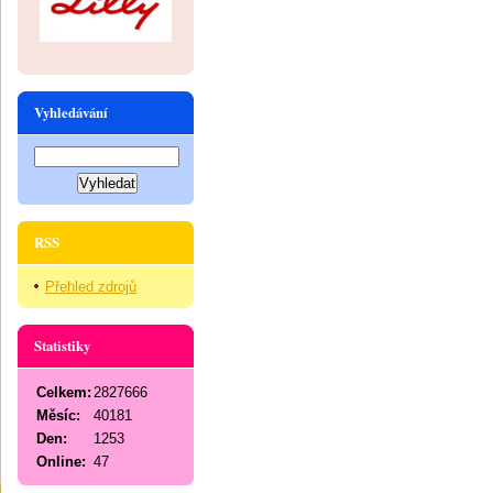
Vyhledávání
RSS
Přehled zdrojů
Statistiky
Celkem:
2827666
Měsíc:
40181
Den:
1253
Online:
47