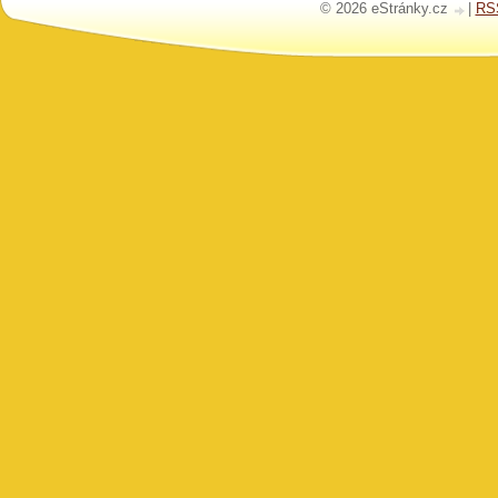
© 2026 eStránky.cz
|
RS