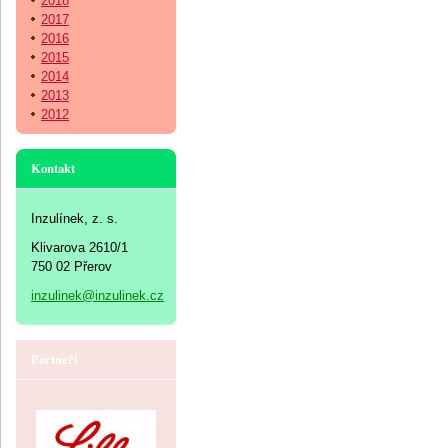
2018
2017
2016
2015
2014
2013
2012
Kontakt
Inzulínek, z. s.
Klivarova 2610/1
750 02 Přerov
inzulinek@inzulinek.cz
Partneři