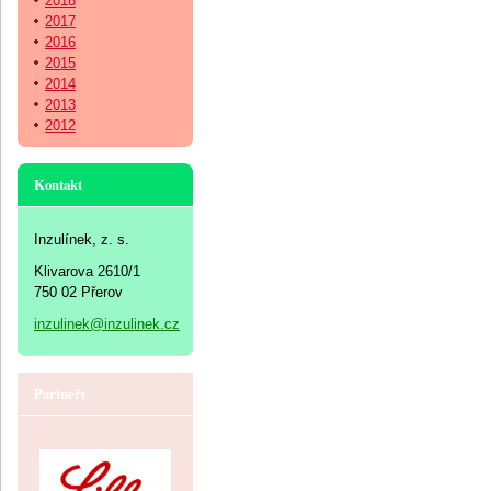
2018
2017
2016
2015
2014
2013
2012
Kontakt
Inzulínek, z. s.
Klivarova 2610/1
750 02 Přerov
inzulinek@inzulinek.cz
Partneři