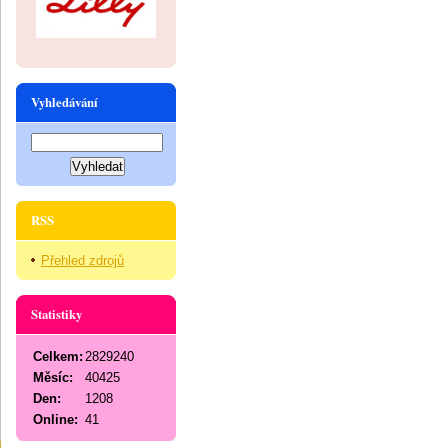
Vyhledávání
RSS
Přehled zdrojů
Statistiky
Celkem:
2829240
Měsíc:
40425
Den:
1208
Online:
41