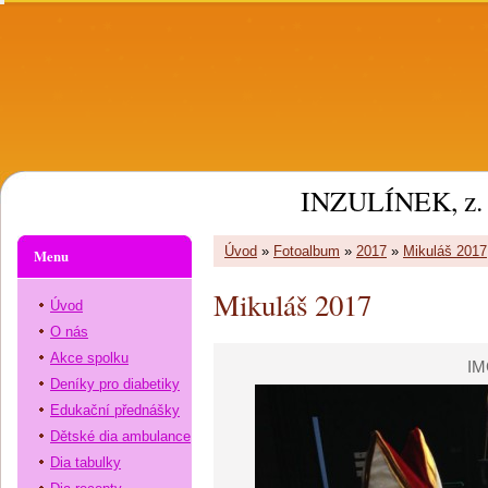
INZULÍNEK, z. 
Úvod
»
Fotoalbum
»
2017
»
Mikuláš 2017
Menu
Mikuláš 2017
Úvod
O nás
Akce spolku
IM
Deníky pro diabetiky
Edukační přednášky
Dětské dia ambulance
Dia tabulky