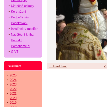
Dia recepty
Užitečné odkazy
Ke stažení
Podpořili nás
Poděkování
Inzulínek v médiích
Návštěvní kniha
Kontakt
Pomáháme si
GIVT
Fotoalbum
← Předchozí
Zp
2025
2024
2023
2022
2021
2020
2019