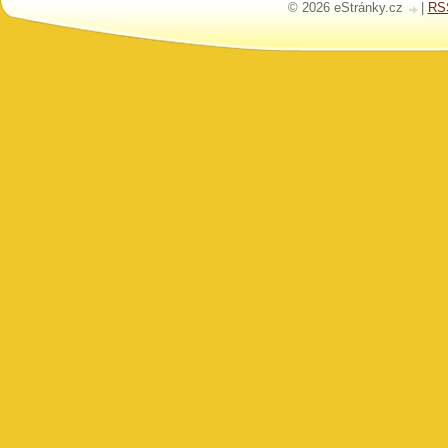
© 2026 eStránky.cz
|
RS