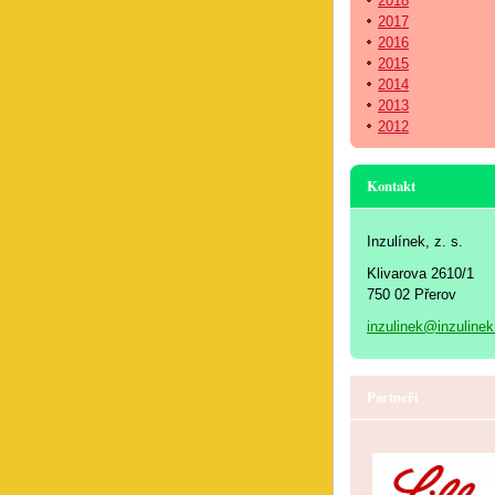
2018
2017
2016
2015
2014
2013
2012
Kontakt
Inzulínek, z. s.
Klivarova 2610/1
750 02 Přerov
inzulinek@inzulinek
Partneři