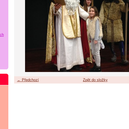
ích
← Předchozí
Zpět do složky