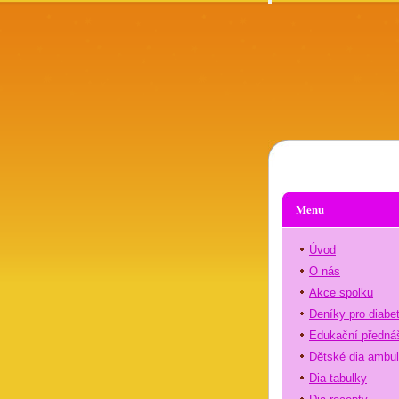
Menu
Úvod
O nás
Akce spolku
Deníky pro diabe
Edukační předná
Dětské dia ambu
Dia tabulky