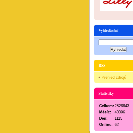
Vyhledávání
RSS
Přehled zdrojů
Statistiky
Celkem:
2826843
Měsíc:
40096
Den:
1115
Online:
62