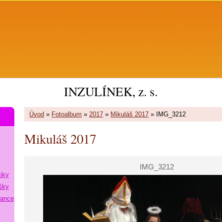
INZULÍNEK, z. s.
Úvod
»
Fotoalbum
»
2017
»
Mikuláš 2017
»
IMG_3212
Mikuláš 2017
IMG_3212
tiky
šky
lance