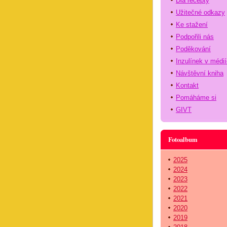
Dia recepty
Užitečné odkazy
Ke stažení
Podpořili nás
Poděkování
Inzulínek v médi
Návštěvní kniha
Kontakt
Pomáháme si
GIVT
Fotoalbum
2025
2024
2023
2022
2021
2020
2019