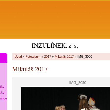
INZULÍNEK, z. s.
Úvod
»
Fotoalbum
»
2017
»
Mikuláš 2017
»
IMG_3090
Mikuláš 2017
IMG_3090
tiky
šky
lance