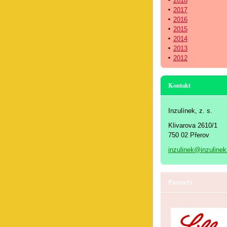
2018
2017
2016
2015
2014
2013
2012
Kontakt
Inzulínek, z. s.
Klivarova 2610/1
750 02 Přerov
inzulinek@inzulinek
Partneři