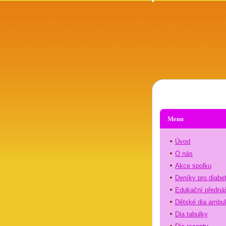
Menu
Úvod
O nás
Akce spolku
Deníky pro diabe
Edukační předná
Dětské dia ambu
Dia tabulky