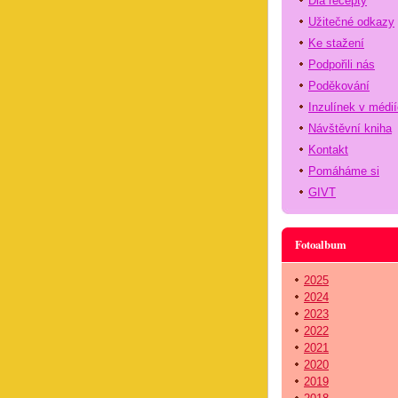
Dia recepty
Užitečné odkazy
Ke stažení
Podpořili nás
Poděkování
Inzulínek v médi
Návštěvní kniha
Kontakt
Pomáháme si
GIVT
Fotoalbum
2025
2024
2023
2022
2021
2020
2019