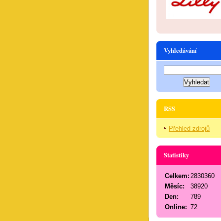
Vyhledávání
RSS
Přehled zdrojů
Statistiky
Celkem:
2830360
Měsíc:
38920
Den:
789
Online:
72