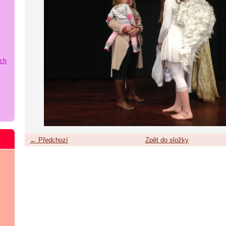
ích
← Předchozí
Zpět do složky