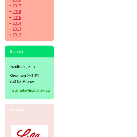
2018
2017
2016
2015
2014
2013
2012
Kontakt
Inzulínek, z. s.
Klivarova 2610/1
750 02 Přerov
inzulinek@inzulinek.cz
Partneři