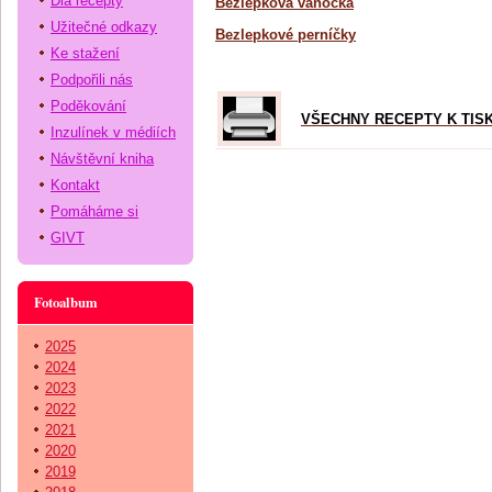
Dia recepty
Bezlepková vánočka
Užitečné odkazy
Bezlepkové perníčky
Ke stažení
Podpořili nás
Poděkování
VŠECHNY RECEPTY K TIS
Inzulínek v médiích
Návštěvní kniha
Kontakt
Pomáháme si
GIVT
Fotoalbum
2025
2024
2023
2022
2021
2020
2019