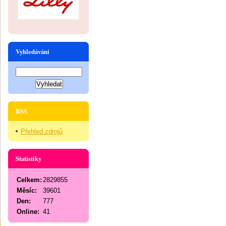
Vyhledávání
RSS
Přehled zdrojů
Statistiky
Celkem:
2829855
Měsíc:
39601
Den:
777
Online:
41