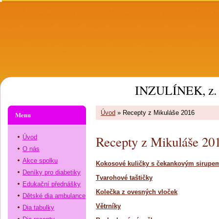
INZULÍNEK, z. 
Úvod
»
Recepty z Mikuláše 2016
Menu
Recepty z Mikuláše 20
Úvod
O nás
Akce spolku
Kokosové kuličky s čekankovým sirupe
Deníky pro diabetiky
Tvarohové taštičky
Edukační přednášky
Kolečka z ovesných vloček
Dětské dia ambulance
Větrníky
Dia tabulky