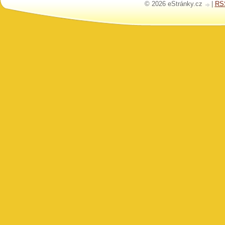
© 2026 eStránky.cz
|
RS