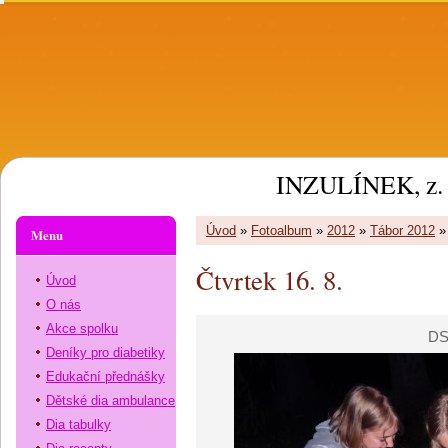
INZULÍNEK, z. 
Úvod
»
Fotoalbum
»
2012
»
Tábor 2012
Menu
Čtvrtek 16. 8.
Úvod
O nás
Akce spolku
DS
Deníky pro diabetiky
Edukační přednášky
Dětské dia ambulance
Dia tabulky