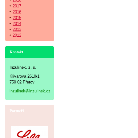
2018
2017
2016
2015
2014
2013
2012
Kontakt
Inzulínek, z. s.
Klivarova 2610/1
750 02 Přerov
inzulinek@inzulinek.cz
Partneři