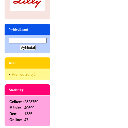
Vyhledávání
RSS
Přehled zdrojů
Statistiky
Celkem:
2828759
Měsíc:
40699
Den:
1385
Online:
47