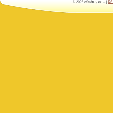
© 2026 eStránky.cz
|
RS