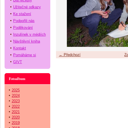
Dia recepty
Užitečné odkazy
Ke stažení
Podpořili nás
Poděkování
Inzulínek v médiích
Návštěvní kniha
Kontakt
← Předchozí
Zp
Pomáháme si
GIVT
Fotoalbum
2025
2024
2023
2022
2021
2020
2019