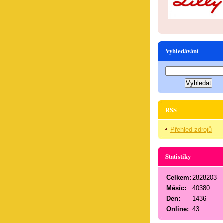
Vyhledávání
RSS
Přehled zdrojů
Statistiky
Celkem:
2828203
Měsíc:
40380
Den:
1436
Online:
43