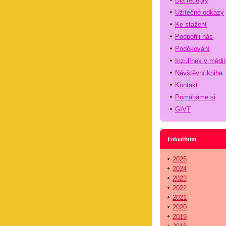
Dia recepty
Užitečné odkazy
Ke stažení
Podpořili nás
Poděkování
Inzulínek v médi
Návštěvní kniha
Kontakt
Pomáháme si
GIVT
Fotoalbum
2025
2024
2023
2022
2021
2020
2019