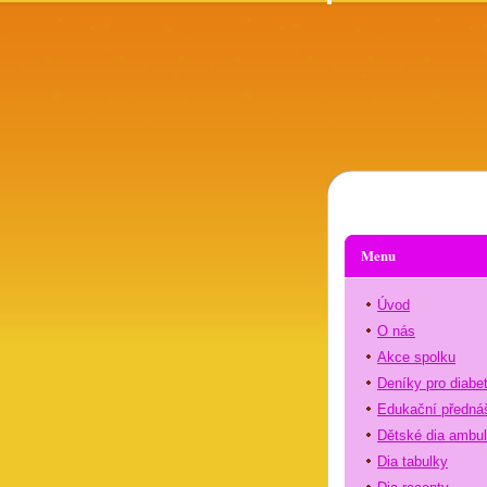
Menu
Úvod
O nás
Akce spolku
Deníky pro diabe
Edukační předná
Dětské dia ambu
Dia tabulky