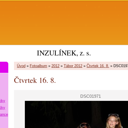
INZULÍNEK, z. s.
Úvod
»
Fotoalbum
»
2012
»
Tábor 2012
»
Čtvrtek 16. 8.
»
DSC019
Čtvrtek 16. 8.
DSC01971
tiky
šky
lance