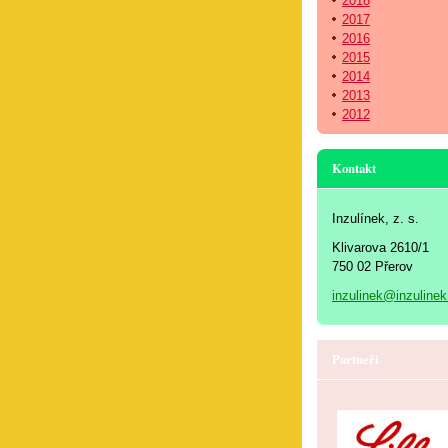
2018
2017
2016
2015
2014
2013
2012
Kontakt
Inzulínek, z. s.
Klivarova 2610/1
750 02 Přerov
inzulinek@inzulinek
Partneři