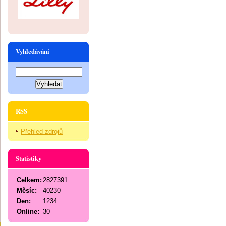
Vyhledávání
RSS
Přehled zdrojů
Statistiky
Celkem:
2827391
Měsíc:
40230
Den:
1234
Online:
30