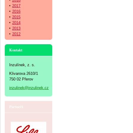
2018
2017
2016
2015
2014
2013
2012
Kontakt
Inzulínek, z. s.
Klivarova 2610/1
750 02 Přerov
inzulinek@inzulinek.cz
Partneři