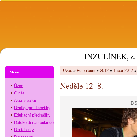
INZULÍNEK, z. 
Úvod
»
Fotoalbum
»
2012
»
Tábor 2012
Menu
Neděle 12. 8.
Úvod
O nás
Akce spolku
DS
Deníky pro diabetiky
Edukační přednášky
Dětské dia ambulance
Dia tabulky