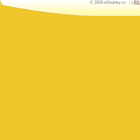
© 2026 eStránky.cz
|
RS