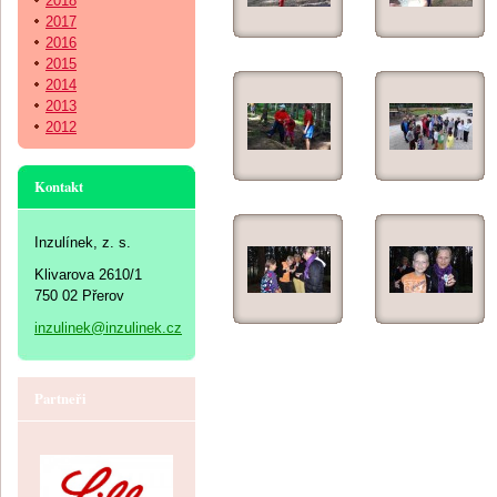
2018
2017
2016
2015
2014
2013
2012
Kontakt
Inzulínek, z. s.
Klivarova 2610/1
750 02 Přerov
inzulinek@inzulinek.cz
Partneři