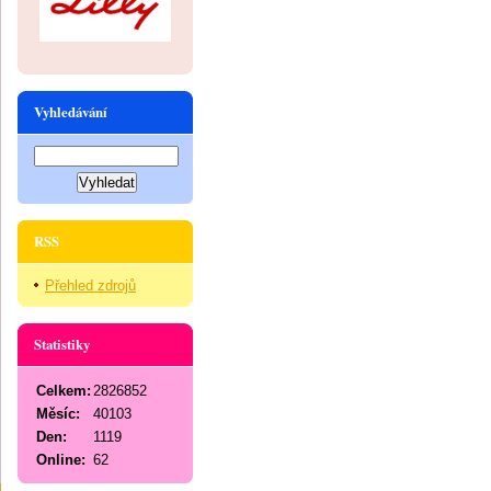
Vyhledávání
RSS
Přehled zdrojů
Statistiky
Celkem:
2826852
Měsíc:
40103
Den:
1119
Online:
62