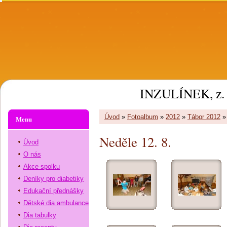
INZULÍNEK, z. 
Úvod
»
Fotoalbum
»
2012
»
Tábor 2012
Menu
Neděle 12. 8.
Úvod
O nás
Akce spolku
Deníky pro diabetiky
Edukační přednášky
Dětské dia ambulance
Dia tabulky