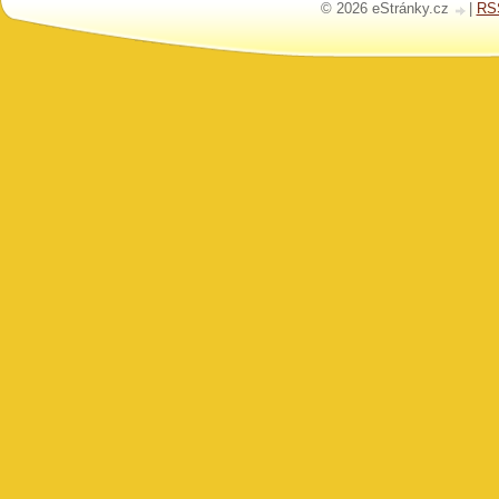
© 2026 eStránky.cz
|
RS