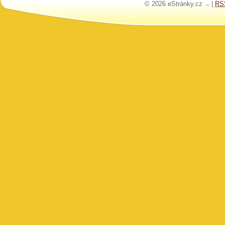
© 2026 eStránky.cz
|
RS