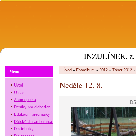
INZULÍNEK, z. 
Úvod
»
Fotoalbum
»
2012
»
Tábor 2012
Menu
Neděle 12. 8.
Úvod
O nás
Akce spolku
DS
Deníky pro diabetiky
Edukační přednášky
Dětské dia ambulance
Dia tabulky