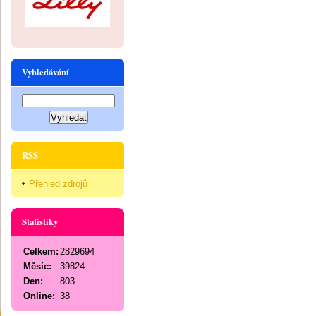
Vyhledávání
RSS
Přehled zdrojů
Statistiky
Celkem:
2829694
Měsíc:
39824
Den:
803
Online:
38