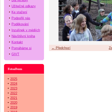
Dia recepty
Užitečné odkazy
Ke stažení
Podpořili nás
Poděkování
Inzulínek v médiích
Návštěvní kniha
Kontakt
← Předchozí
Zp
Pomáháme si
GIVT
Fotoalbum
2025
2024
2023
2022
2021
2020
2019