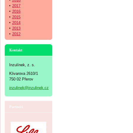
2018
2017
2016
2015
2014
2013
2012
Kontakt
Inzulínek, z. s.
Klivarova 2610/1
750 02 Přerov
inzulinek@inzulinek.cz
Partneři