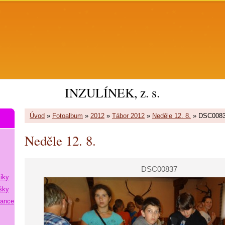
INZULÍNEK, z. s.
Úvod
»
Fotoalbum
»
2012
»
Tábor 2012
»
Neděle 12. 8.
»
DSC008
Neděle 12. 8.
DSC00837
tiky
šky
lance