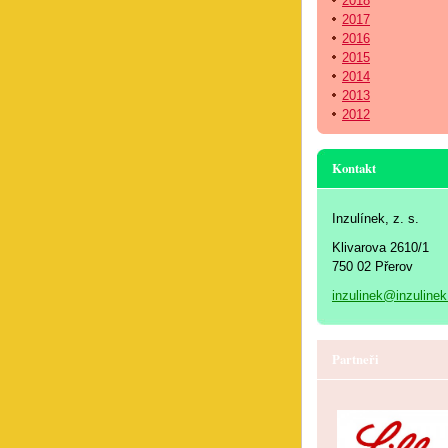
2018
2017
2016
2015
2014
2013
2012
Kontakt
Inzulínek, z. s.
Klivarova 2610/1
750 02 Přerov
inzulinek@inzulinek
Partneři