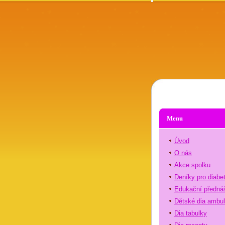
Menu
Úvod
O nás
Akce spolku
Deníky pro diabe
Edukační předná
Dětské dia ambu
Dia tabulky