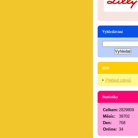
Vyhledávání
RSS
Přehled zdrojů
Statistiky
Celkem:
2829809
Měsíc:
39702
Den:
768
Online:
34