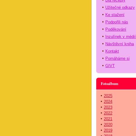
Dia recepty
Užitečné odkazy
Ke stažení
Podpořili nás
Poděkování
Inzulínek v médi
Návštěvní kniha
Kontakt
Pomáháme si
GIVT
Fotoalbum
2025
2024
2023
2022
2021
2020
2019