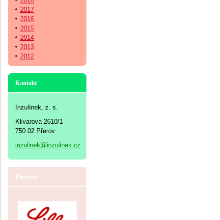
2018
2017
2016
2015
2014
2013
2012
Kontakt
Inzulínek, z. s.
Klivarova 2610/1
750 02 Přerov
inzulinek@inzulinek.cz
Partneři