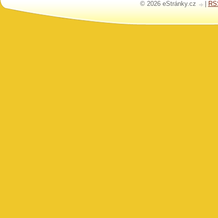
© 2026 eStránky.cz
|
RS