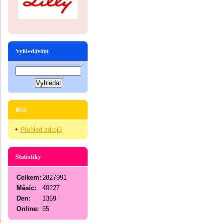
Vyhledávání
RSS
Přehled zdrojů
Statistiky
Celkem:
2827991
Měsíc:
40227
Den:
1369
Online:
55