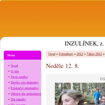
INZULÍNEK, z. 
Úvod
»
Fotoalbum
»
2012
»
Tábor 2012
Menu
Neděle 12. 8.
Úvod
O nás
Akce spolku
DS
Deníky pro diabetiky
Edukační přednášky
Dětské dia ambulance
Dia tabulky