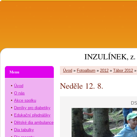
INZULÍNEK, z. 
Úvod
»
Fotoalbum
»
2012
»
Tábor 2012
Menu
Neděle 12. 8.
Úvod
O nás
Akce spolku
DS
Deníky pro diabetiky
Edukační přednášky
Dětské dia ambulance
Dia tabulky