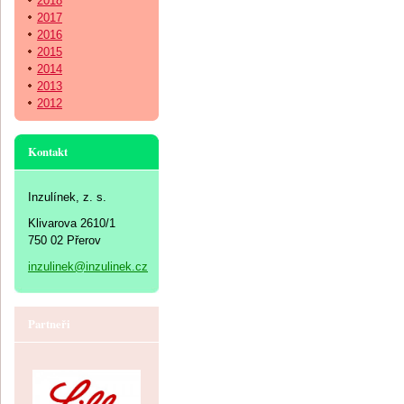
2018
2017
2016
2015
2014
2013
2012
Kontakt
Inzulínek, z. s.
Klivarova 2610/1
750 02 Přerov
inzulinek@inzulinek.cz
Partneři