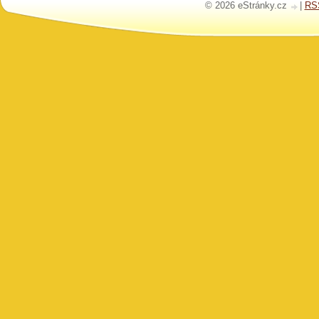
© 2026 eStránky.cz
|
RS