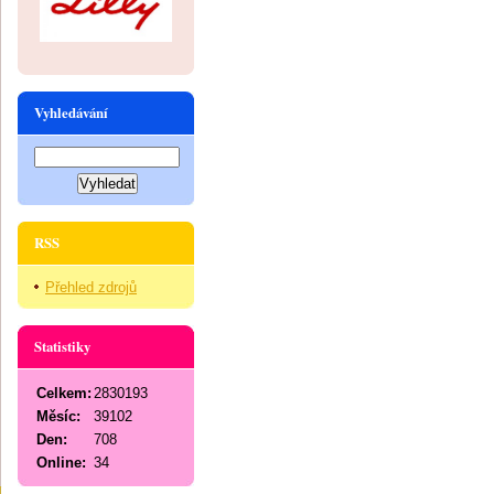
Vyhledávání
RSS
Přehled zdrojů
Statistiky
Celkem:
2830193
Měsíc:
39102
Den:
708
Online:
34