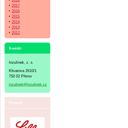
2018
2017
2016
2015
2014
2013
2012
Kontakt
Inzulínek, z. s.
Klivarova 2610/1
750 02 Přerov
inzulinek@inzulinek.cz
Partneři