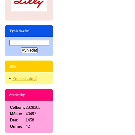
Vyhledávání
RSS
Přehled zdrojů
Statistiky
Celkem:
2828385
Měsíc:
40497
Den:
1458
Online:
42