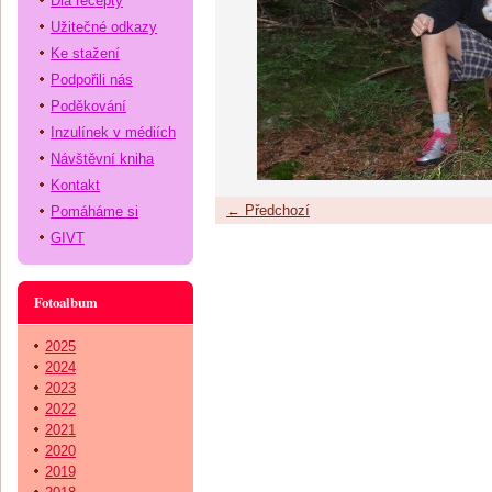
Dia recepty
Užitečné odkazy
Ke stažení
Podpořili nás
Poděkování
Inzulínek v médiích
Návštěvní kniha
Kontakt
← Předchozí
Pomáháme si
GIVT
Fotoalbum
2025
2024
2023
2022
2021
2020
2019