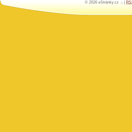
© 2026 eStránky.cz
|
RS