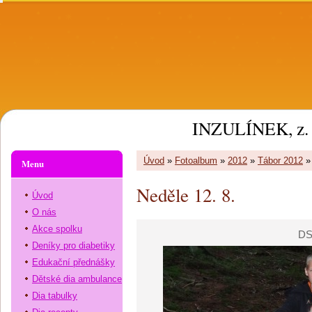
INZULÍNEK, z. 
Úvod
»
Fotoalbum
»
2012
»
Tábor 2012
Menu
Neděle 12. 8.
Úvod
O nás
Akce spolku
DS
Deníky pro diabetiky
Edukační přednášky
Dětské dia ambulance
Dia tabulky