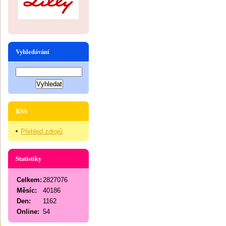
Vyhledávání
RSS
Přehled zdrojů
Statistiky
Celkem:
2827076
Měsíc:
40186
Den:
1162
Online:
54