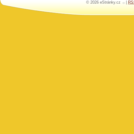
© 2026 eStránky.cz
|
RS