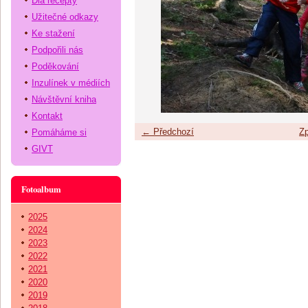
Dia recepty
Užitečné odkazy
Ke stažení
Podpořili nás
Poděkování
Inzulínek v médiích
Návštěvní kniha
Kontakt
← Předchozí
Zp
Pomáháme si
GIVT
Fotoalbum
2025
2024
2023
2022
2021
2020
2019