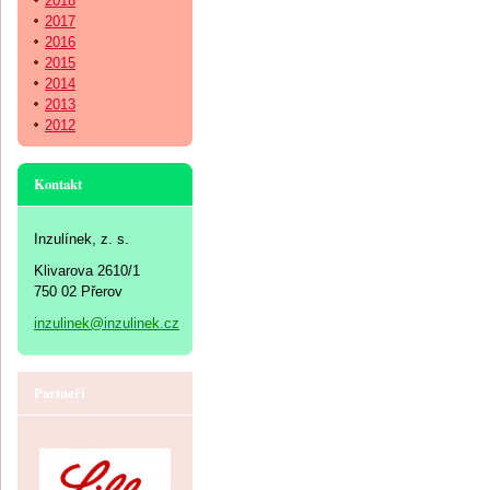
2018
2017
2016
2015
2014
2013
2012
Kontakt
Inzulínek, z. s.
Klivarova 2610/1
750 02 Přerov
inzulinek@inzulinek.cz
Partneři