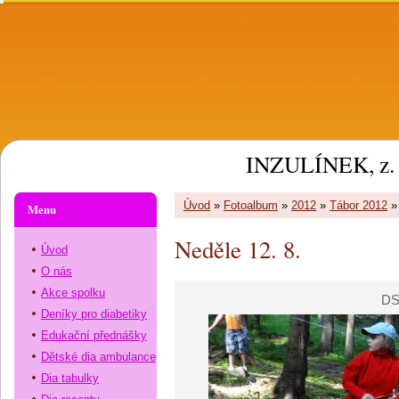
INZULÍNEK, z. 
Úvod
»
Fotoalbum
»
2012
»
Tábor 2012
Menu
Neděle 12. 8.
Úvod
O nás
Akce spolku
DS
Deníky pro diabetiky
Edukační přednášky
Dětské dia ambulance
Dia tabulky