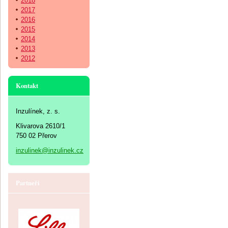
2018
2017
2016
2015
2014
2013
2012
Kontakt
Inzulínek, z. s.
Klivarova 2610/1
750 02 Přerov
inzulinek@inzulinek.cz
Partneři