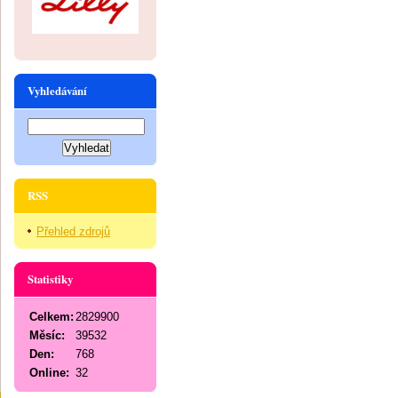
Vyhledávání
RSS
Přehled zdrojů
Statistiky
Celkem:
2829900
Měsíc:
39532
Den:
768
Online:
32