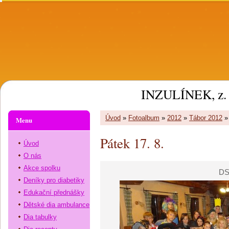
INZULÍNEK, z. 
Úvod
»
Fotoalbum
»
2012
»
Tábor 2012
Menu
Pátek 17. 8.
Úvod
O nás
Akce spolku
DS
Deníky pro diabetiky
Edukační přednášky
Dětské dia ambulance
Dia tabulky