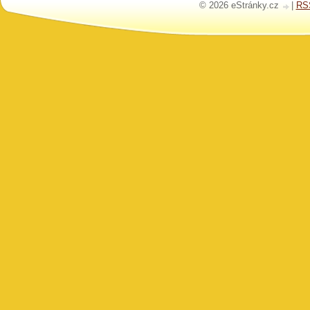
© 2026 eStránky.cz
|
RS