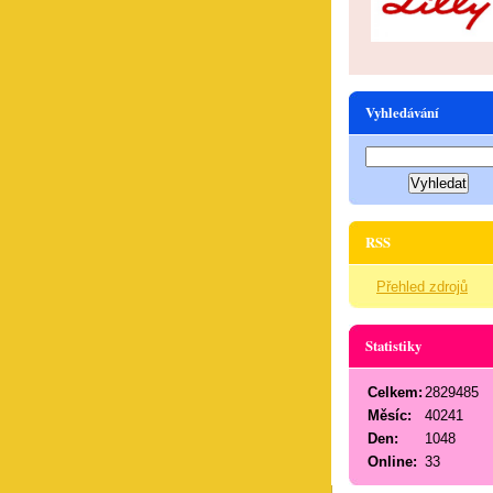
Vyhledávání
RSS
Přehled zdrojů
Statistiky
Celkem:
2829485
Měsíc:
40241
Den:
1048
Online:
33