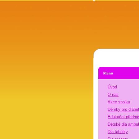
Menu
Úvod
O nás
Akce spolku
Deníky pro diabe
Edukační předná
Dětské dia ambu
Dia tabulky