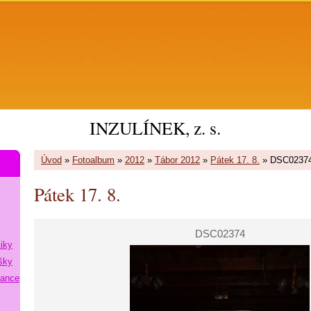
INZULÍNEK, z. s.
Úvod
»
Fotoalbum
»
2012
»
Tábor 2012
»
Pátek 17. 8.
»
DSC0237
Pátek 17. 8.
DSC02374
tiky
šky
lance