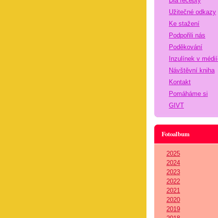
Dia recepty
Užitečné odkazy
Ke stažení
Podpořili nás
Poděkování
Inzulínek v médi
Návštěvní kniha
Kontakt
Pomáháme si
GIVT
Fotoalbum
2025
2024
2023
2022
2021
2020
2019