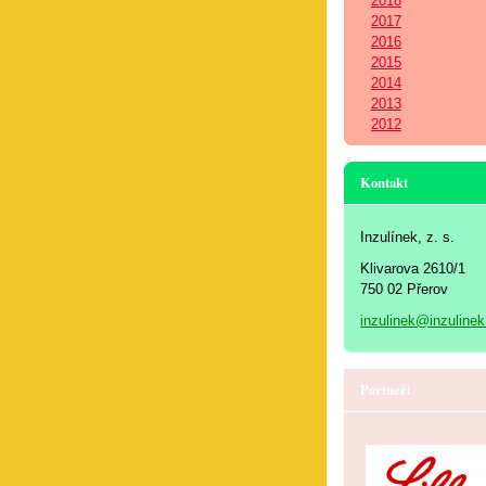
2018
2017
2016
2015
2014
2013
2012
Kontakt
Inzulínek, z. s.
Klivarova 2610/1
750 02 Přerov
inzulinek@inzulinek
Partneři