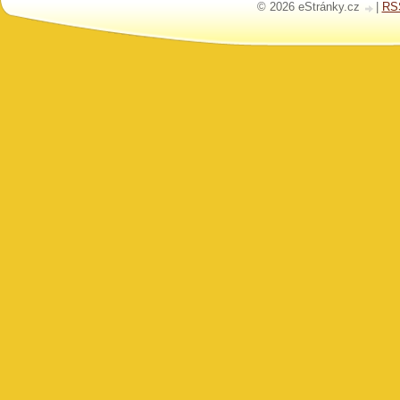
© 2026 eStránky.cz
|
RS