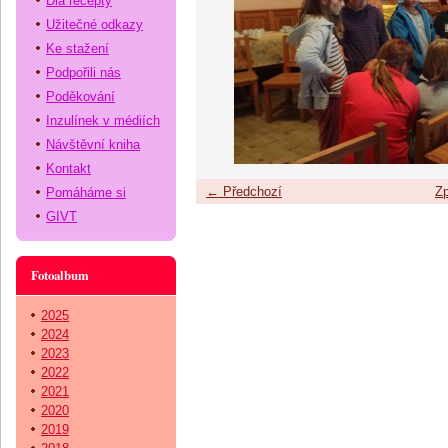
Dia recepty
Užitečné odkazy
Ke stažení
Podpořili nás
Poděkování
Inzulínek v médiích
Návštěvní kniha
Kontakt
← Předchozí
Zp
Pomáháme si
GIVT
Fotoalbum
2025
2024
2023
2022
2021
2020
2019