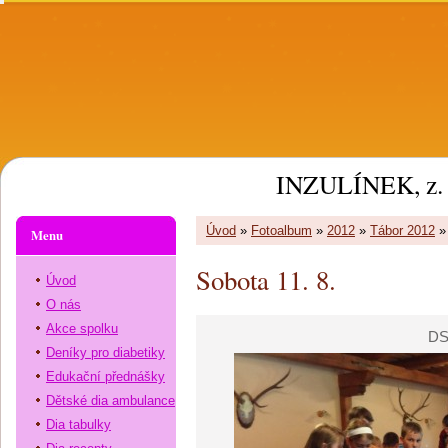
INZULÍNEK, z. 
Úvod
»
Fotoalbum
»
2012
»
Tábor 2012
Menu
Sobota 11. 8.
Úvod
O nás
Akce spolku
DS
Deníky pro diabetiky
Edukační přednášky
Dětské dia ambulance
Dia tabulky