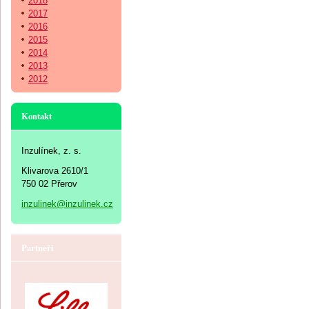
2018
2017
2016
2015
2014
2013
2012
Kontakt
Inzulínek, z. s.
Klivarova 2610/1
750 02 Přerov
inzulinek@inzulinek.cz
Partneři