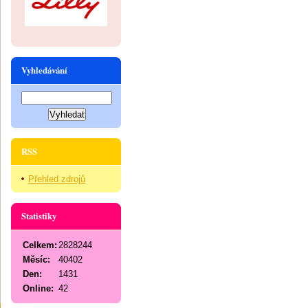
Vyhledávání
RSS
Přehled zdrojů
Statistiky
Celkem:
2828244
Měsíc:
40402
Den:
1431
Online:
42