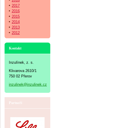
2018
2017
2016
2015
2014
2013
2012
Kontakt
Inzulínek, z. s.
Klivarova 2610/1
750 02 Přerov
inzulinek@inzulinek.cz
Partneři