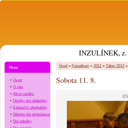
INZULÍNEK, z. 
Úvod
»
Fotoalbum
»
2012
»
Tábor 2012
Menu
Sobota 11. 8.
Úvod
O nás
Akce spolku
DS
Deníky pro diabetiky
Edukační přednášky
Dětské dia ambulance
Dia tabulky