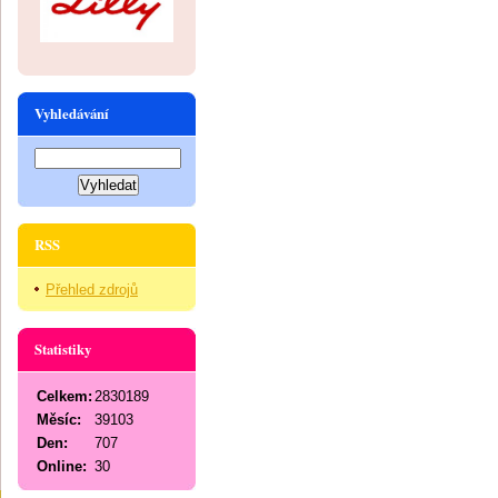
Vyhledávání
RSS
Přehled zdrojů
Statistiky
Celkem:
2830189
Měsíc:
39103
Den:
707
Online:
30