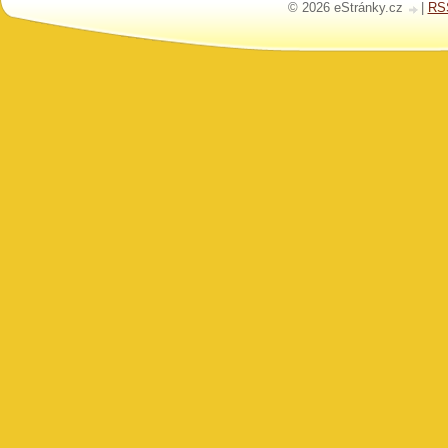
© 2026 eStránky.cz
|
RS