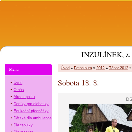
INZULÍNEK, z. 
Úvod
»
Fotoalbum
»
2012
»
Tábor 2012
Menu
Sobota 18. 8.
Úvod
O nás
Akce spolku
DS
Deníky pro diabetiky
Edukační přednášky
Dětské dia ambulance
Dia tabulky