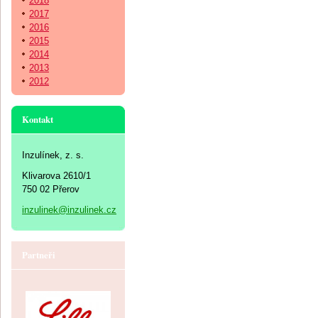
2018
2017
2016
2015
2014
2013
2012
Kontakt
Inzulínek, z. s.
Klivarova 2610/1
750 02 Přerov
inzulinek@inzulinek.cz
Partneři