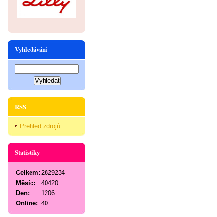
Vyhledávání
RSS
Přehled zdrojů
Statistiky
Celkem:
2829234
Měsíc:
40420
Den:
1206
Online:
40