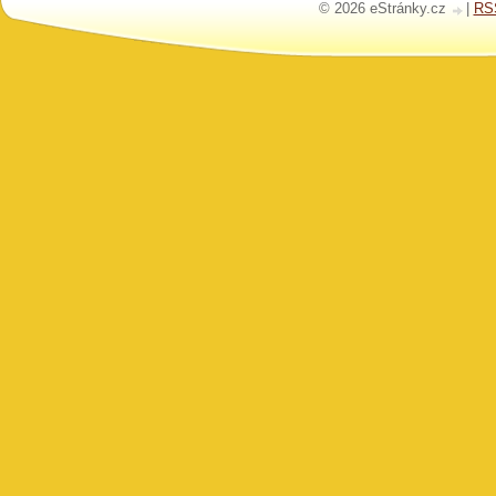
© 2026 eStránky.cz
|
RS