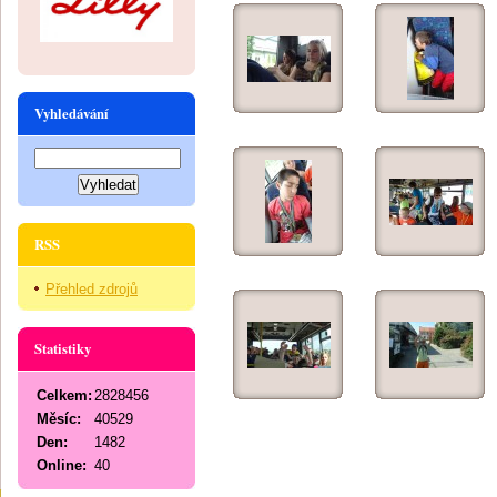
Vyhledávání
RSS
Přehled zdrojů
Statistiky
Celkem:
2828456
Měsíc:
40529
Den:
1482
Online:
40