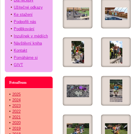
Dia recepty
Užitečné odkazy
Ke stažení
Podpořili nás
Poděkování
Inzulínek v médiích
Návštěvní kniha
Kontakt
Pomáháme si
GIVT
Fotoalbum
2025
2024
2023
2022
2021
2020
2019