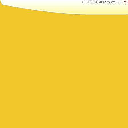
© 2026 eStránky.cz
|
RS