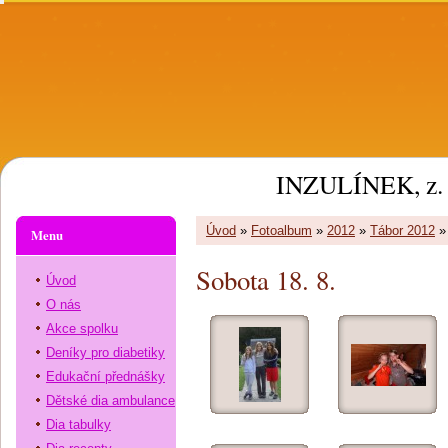
INZULÍNEK, z. 
Úvod
»
Fotoalbum
»
2012
»
Tábor 2012
Menu
Sobota 18. 8.
Úvod
O nás
Akce spolku
Deníky pro diabetiky
Edukační přednášky
Dětské dia ambulance
Dia tabulky