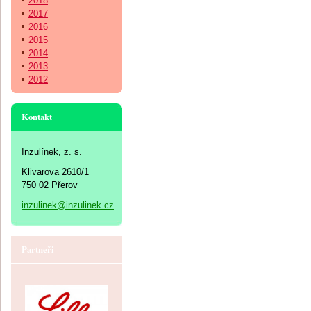
2018
2017
2016
2015
2014
2013
2012
Kontakt
Inzulínek, z. s.
Klivarova 2610/1
750 02 Přerov
inzulinek@inzulinek.cz
Partneři