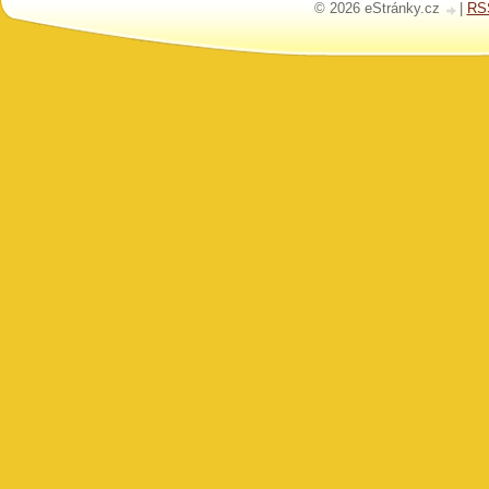
© 2026 eStránky.cz
|
RS