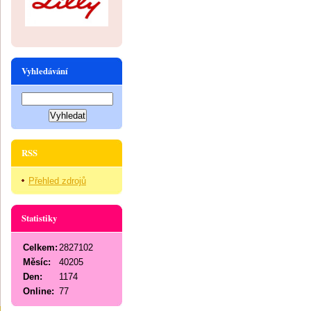
Vyhledávání
RSS
Přehled zdrojů
Statistiky
Celkem:
2827102
Měsíc:
40205
Den:
1174
Online:
77