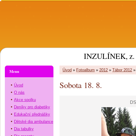
INZULÍNEK, z. 
Úvod
»
Fotoalbum
»
2012
»
Tábor 2012
Menu
Sobota 18. 8.
Úvod
O nás
Akce spolku
DS
Deníky pro diabetiky
Edukační přednášky
Dětské dia ambulance
Dia tabulky