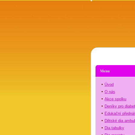
Menu
Úvod
O nás
Akce spolku
Deníky pro diabe
Edukační předná
Dětské dia ambu
Dia tabulky