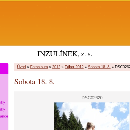
INZULÍNEK, z. s.
Úvod
»
Fotoalbum
»
2012
»
Tábor 2012
»
Sobota 18. 8.
»
DSC026
Sobota 18. 8.
DSC02620
tiky
šky
lance