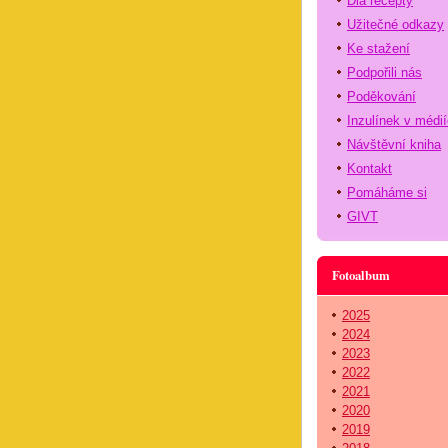
Dia recepty
Užitečné odkazy
Ke stažení
Podpořili nás
Poděkování
Inzulínek v médi
Návštěvní kniha
Kontakt
Pomáháme si
GIVT
Fotoalbum
2025
2024
2023
2022
2021
2020
2019