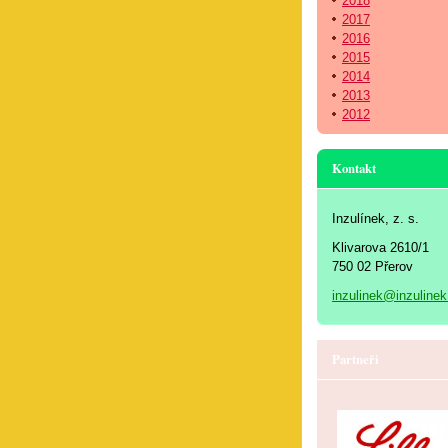
2018
2017
2016
2015
2014
2013
2012
Kontakt
Inzulínek, z. s.
Klivarova 2610/1
750 02 Přerov
inzulinek@inzulinek
Partneři