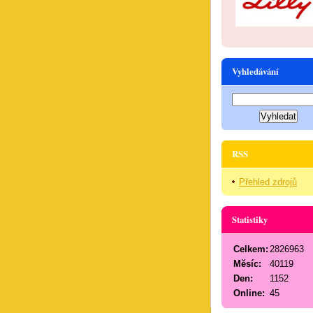
Vyhledávání
RSS
Přehled zdrojů
Statistiky
Celkem:
2826963
Měsíc:
40119
Den:
1152
Online:
45