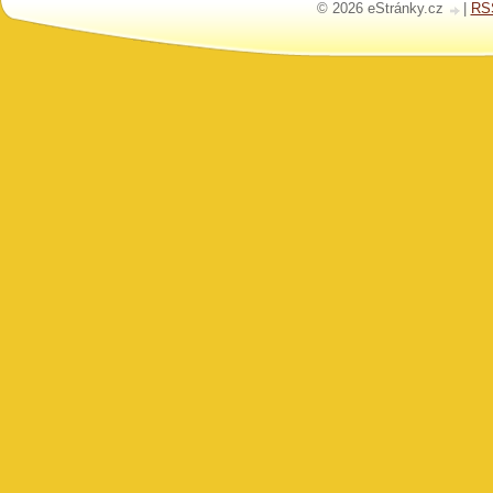
© 2026 eStránky.cz
|
RS