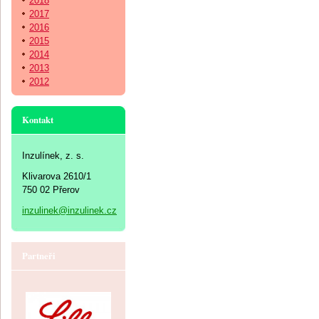
2018
2017
2016
2015
2014
2013
2012
Kontakt
Inzulínek, z. s.
Klivarova 2610/1
750 02 Přerov
inzulinek@inzulinek.cz
Partneři