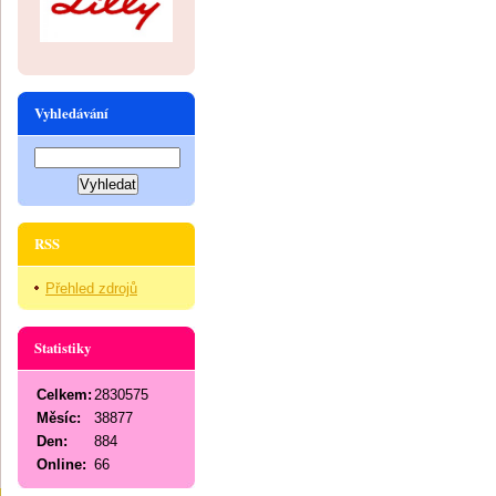
Vyhledávání
RSS
Přehled zdrojů
Statistiky
Celkem:
2830575
Měsíc:
38877
Den:
884
Online:
66