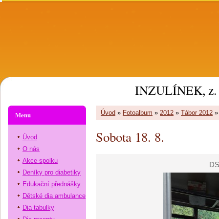
INZULÍNEK, z. 
Úvod
»
Fotoalbum
»
2012
»
Tábor 2012
Menu
Sobota 18. 8.
Úvod
O nás
Akce spolku
DS
Deníky pro diabetiky
Edukační přednášky
Dětské dia ambulance
Dia tabulky