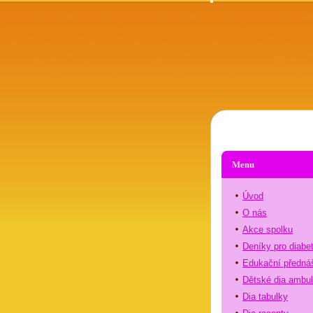
Menu
Úvod
O nás
Akce spolku
Deníky pro diabe
Edukační předná
Dětské dia ambu
Dia tabulky