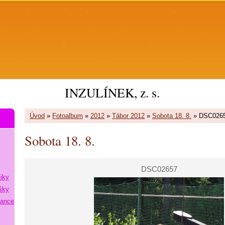
INZULÍNEK, z. s.
Úvod
»
Fotoalbum
»
2012
»
Tábor 2012
»
Sobota 18. 8.
»
DSC026
Sobota 18. 8.
DSC02657
tiky
šky
lance