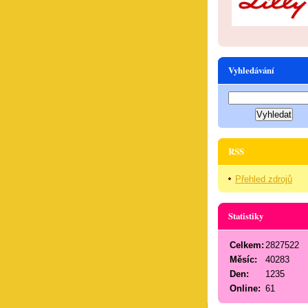
Vyhledávání
RSS
Přehled zdrojů
Statistiky
Celkem:
2827522
Měsíc:
40283
Den:
1235
Online:
61