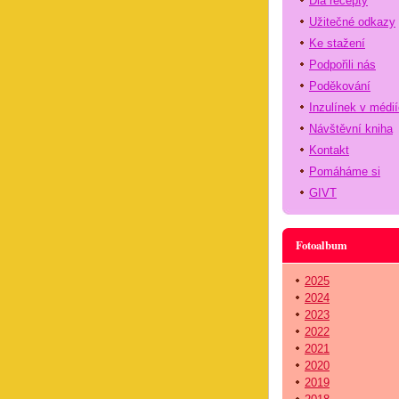
Dia recepty
Užitečné odkazy
Ke stažení
Podpořili nás
Poděkování
Inzulínek v médi
Návštěvní kniha
Kontakt
Pomáháme si
GIVT
Fotoalbum
2025
2024
2023
2022
2021
2020
2019