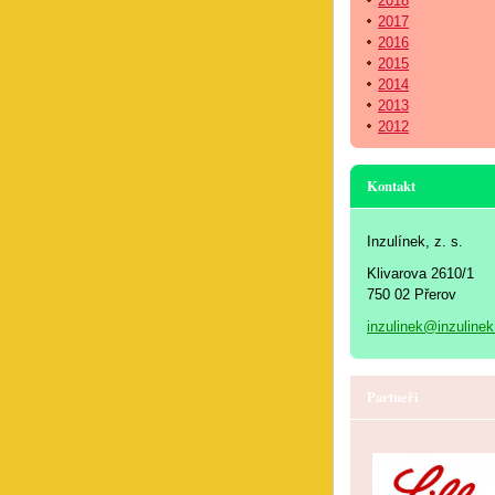
2018
2017
2016
2015
2014
2013
2012
Kontakt
Inzulínek, z. s.
Klivarova 2610/1
750 02 Přerov
inzulinek@inzulinek
Partneři