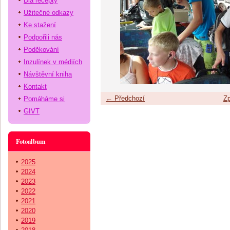
Dia recepty
Užitečné odkazy
Ke stažení
Podpořili nás
Poděkování
Inzulínek v médiích
Návštěvní kniha
Kontakt
← Předchozí
Zp
Pomáháme si
GIVT
Fotoalbum
2025
2024
2023
2022
2021
2020
2019