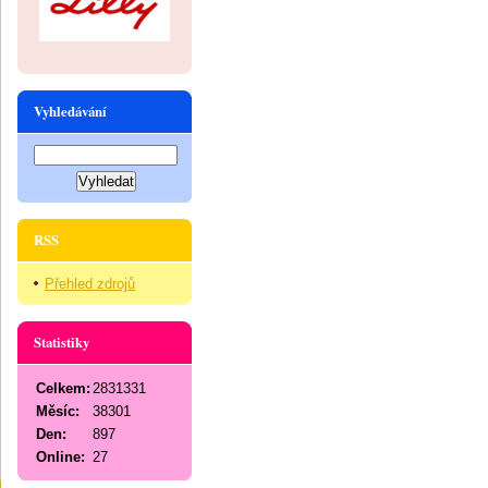
Vyhledávání
RSS
Přehled zdrojů
Statistiky
Celkem:
2831331
Měsíc:
38301
Den:
897
Online:
27