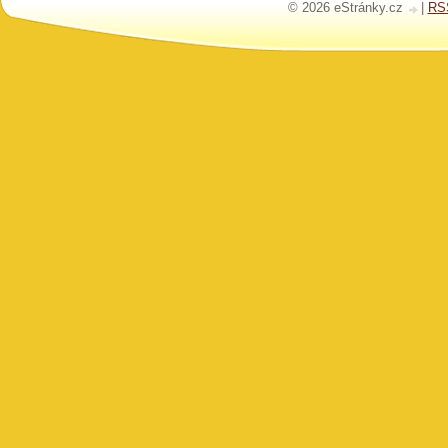
© 2026 eStránky.cz
|
RS