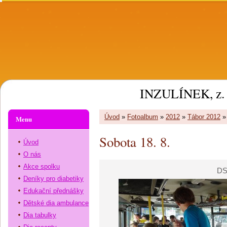
INZULÍNEK, z. 
Úvod
»
Fotoalbum
»
2012
»
Tábor 2012
Menu
Sobota 18. 8.
Úvod
O nás
Akce spolku
DS
Deníky pro diabetiky
Edukační přednášky
Dětské dia ambulance
Dia tabulky