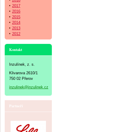
2018
2017
2016
2015
2014
2013
2012
Kontakt
Inzulínek, z. s.
Klivarova 2610/1
750 02 Přerov
inzulinek@inzulinek.cz
Partneři