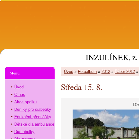
INZULÍNEK, z. 
Úvod
»
Fotoalbum
»
2012
»
Tábor 2012
Menu
Středa 15. 8.
Úvod
O nás
Akce spolku
DS
Deníky pro diabetiky
Edukační přednášky
Dětské dia ambulance
Dia tabulky