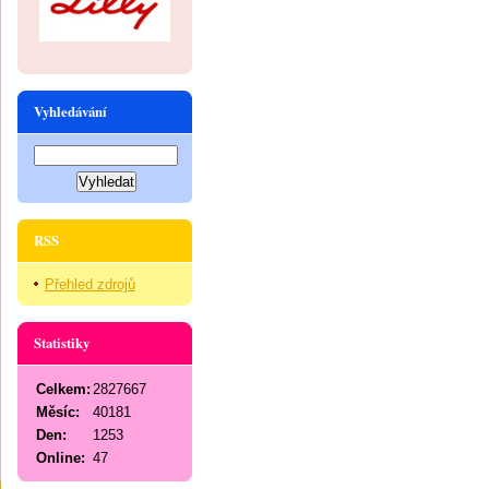
Vyhledávání
RSS
Přehled zdrojů
Statistiky
Celkem:
2827667
Měsíc:
40181
Den:
1253
Online:
47