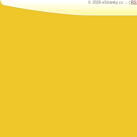
© 2026 eStránky.cz
|
RS