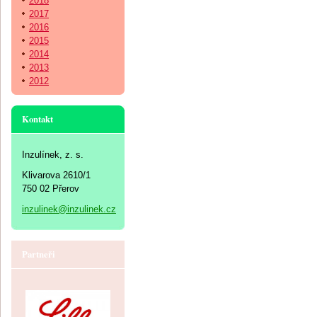
2018
2017
2016
2015
2014
2013
2012
Kontakt
Inzulínek, z. s.
Klivarova 2610/1
750 02 Přerov
inzulinek@inzulinek.cz
Partneři